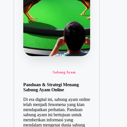
Posted in
Sabung Ayam
Panduan & Strategi Menang
Sabung Ayam Online
Di era digital ini, sabung ayam online
telah menjadi fenomena yang kian
mendapatkan perhatian. Panduan
sabung ayam ini bertujuan untuk
memberikan informasi yang
mendalam mengenai dunia sabung