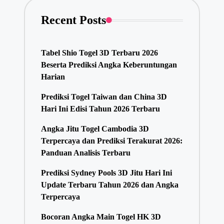
Recent Posts
Tabel Shio Togel 3D Terbaru 2026
Beserta Prediksi Angka Keberuntungan
Harian
Prediksi Togel Taiwan dan China 3D
Hari Ini Edisi Tahun 2026 Terbaru
Angka Jitu Togel Cambodia 3D
Terpercaya dan Prediksi Terakurat 2026:
Panduan Analisis Terbaru
Prediksi Sydney Pools 3D Jitu Hari Ini
Update Terbaru Tahun 2026 dan Angka
Terpercaya
Bocoran Angka Main Togel HK 3D