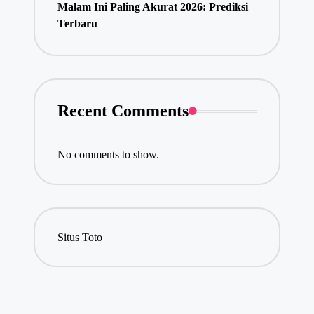
Malam Ini Paling Akurat 2026: Prediksi
Terbaru
Recent Comments
No comments to show.
Situs Toto