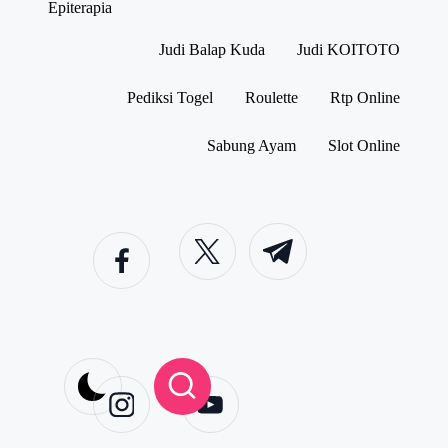
S
Epiterapia
k
R
i
Judi Balap Kuda
Judi KOITOTO
a
p
h
t
a
o
Pediksi Togel
Roulette
Rtp Online
s
c
i
o
a
Sabung Ayam
Slot Online
n
S
t
u
e
k
facebook.co
n
twitter.com
t.me
s
m
t
e
s
d
a
l
a
m
instagram.co
youtube.co
P
m
m
r
e
d
i
k