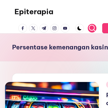
Epiterapia
Skip
to
Rahasia
content
facebook.com
twitter.com
t.me
instagram.com
youtube.com
Sukses
dalam
Prediksi
Persentase kemenangan kasi
Togel
Online
i