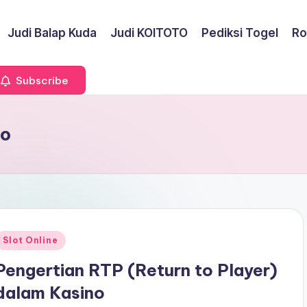
Judi Balap Kuda
Judi KOITOTO
Pediksi Togel
Ro
Subscribe
no
Posted
Slot Online
n
Pengertian RTP (Return to Player)
dalam Kasino