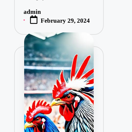
admin
P
February 29, 2024
o
s
t
e
d
b
y