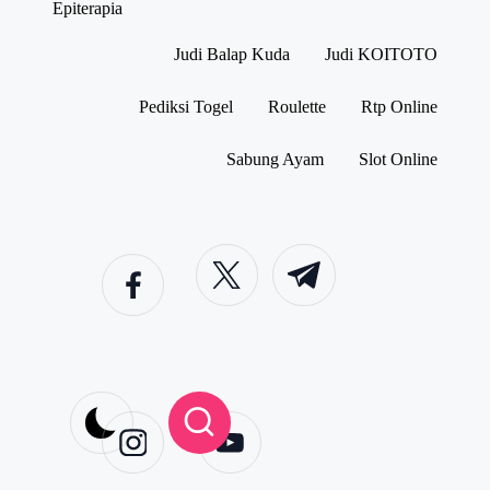
S
Epiterapia
k
R
i
Judi Balap Kuda
Judi KOITOTO
a
p
h
t
a
o
Pediksi Togel
Roulette
Rtp Online
s
c
i
o
a
Sabung Ayam
Slot Online
n
S
t
u
e
k
facebook.co
n
twitter.com
t.me
s
m
t
e
s
d
a
l
a
m
instagram.co
youtube.co
P
m
m
r
e
d
i
k