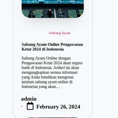
Posted in
Sabung Ayam
Sabung Ayam Online Pengawasan
Ketat 2024 di Indonesia
Sabung Ayam Online dengan
Pengawasan Ketat 2024 akan segera
hadir di Indonesia. Artikel ini akan
mengungkapkan semua informasi
yang Anda butuhkan mengenai
taruhan sabung ayam online di
Indonesia yang akan…
admin
P
February 26, 2024
o
s