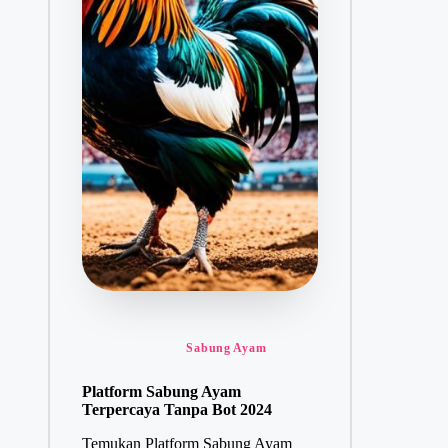
Posted in
Sabung Ayam
Platform Sabung Ayam
Terpercaya Tanpa Bot 2024
Temukan Platform Sabung Ayam