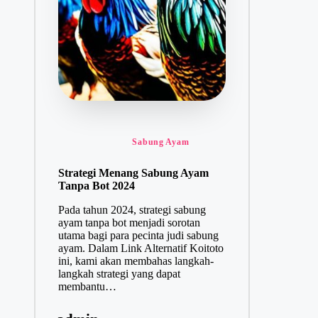
Posted in
Sabung Ayam
Strategi Menang Sabung Ayam
Tanpa Bot 2024
Pada tahun 2024, strategi sabung
ayam tanpa bot menjadi sorotan
utama bagi para pecinta judi sabung
ayam. Dalam Link Alternatif Koitoto
ini, kami akan membahas langkah-
langkah strategi yang dapat
membantu…