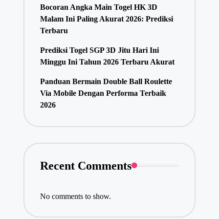
Bocoran Angka Main Togel HK 3D
Malam Ini Paling Akurat 2026: Prediksi
Terbaru
Prediksi Togel SGP 3D Jitu Hari Ini
Minggu Ini Tahun 2026 Terbaru Akurat
Panduan Bermain Double Ball Roulette
Via Mobile Dengan Performa Terbaik
2026
Recent Comments
No comments to show.