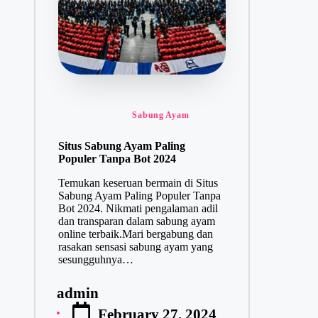
Posted in
Sabung Ayam
Situs Sabung Ayam Paling
Populer Tanpa Bot 2024
Temukan keseruan bermain di Situs
Sabung Ayam Paling Populer Tanpa
Bot 2024. Nikmati pengalaman adil
dan transparan dalam sabung ayam
online terbaik.Mari bergabung dan
rasakan sensasi sabung ayam yang
sesungguhnya…
admin
P
February 27, 2024
o