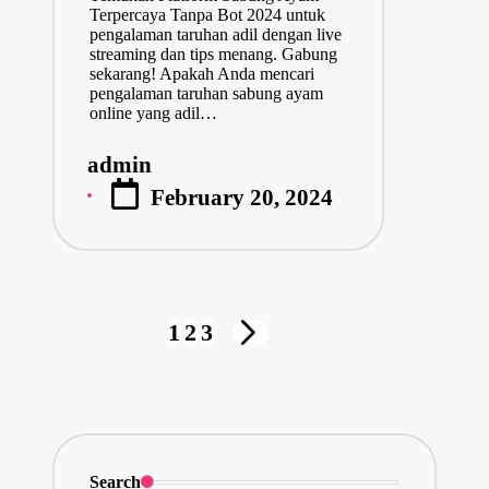
Terpercaya Tanpa Bot 2024 untuk
pengalaman taruhan adil dengan live
streaming dan tips menang. Gabung
sekarang! Apakah Anda mencari
pengalaman taruhan sabung ayam
online yang adil…
admin
P
February 20, 2024
o
s
t
e
d
P
1
2
3
b
N
y
o
E
s
X
t
T
s
P
p
A
Search