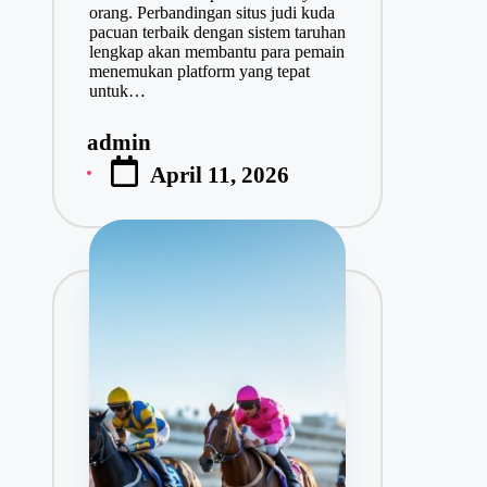
orang. Perbandingan situs judi kuda
pacuan terbaik dengan sistem taruhan
lengkap akan membantu para pemain
menemukan platform yang tepat
untuk…
admin
P
April 11, 2026
o
s
t
e
d
b
y