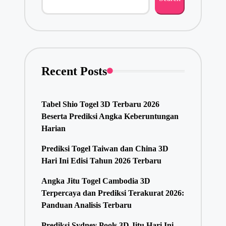
Recent Posts
Tabel Shio Togel 3D Terbaru 2026
Beserta Prediksi Angka Keberuntungan
Harian
Prediksi Togel Taiwan dan China 3D
Hari Ini Edisi Tahun 2026 Terbaru
Angka Jitu Togel Cambodia 3D
Terpercaya dan Prediksi Terakurat 2026:
Panduan Analisis Terbaru
Prediksi Sydney Pools 3D Jitu Hari Ini