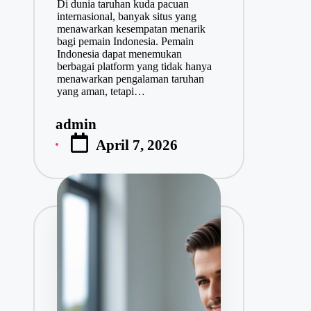
Di dunia taruhan kuda pacuan
internasional, banyak situs yang
menawarkan kesempatan menarik
bagi pemain Indonesia. Pemain
Indonesia dapat menemukan
berbagai platform yang tidak hanya
menawarkan pengalaman taruhan
yang aman, tetapi…
admin
P
April 7, 2026
o
s
t
e
d
b
y