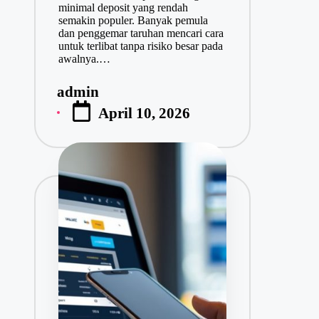
minimal deposit yang rendah
semakin populer. Banyak pemula
dan penggemar taruhan mencari cara
untuk terlibat tanpa risiko besar pada
awalnya.…
admin
P
April 10, 2026
o
s
t
e
d
b
y