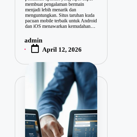
membuat pengalaman bermain
menjadi lebih menarik dan
menguntungkan. Situs taruhan kuda
pacuan mobile terbaik untuk Android
dan iOS menawarkan kemudahan…
admin
P
April 12, 2026
o
s
t
e
d
b
y