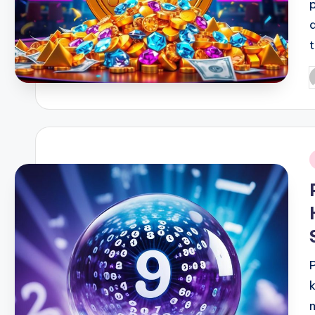
P
b
i