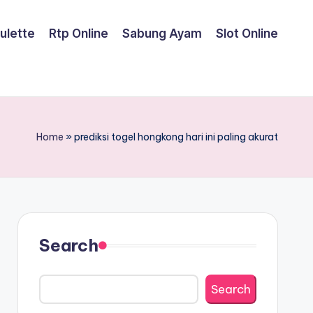
ulette
Rtp Online
Sabung Ayam
Slot Online
Home
»
prediksi togel hongkong hari ini paling akurat
Search
Search