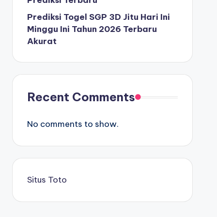
Prediksi Terbaru
Prediksi Togel SGP 3D Jitu Hari Ini
Minggu Ini Tahun 2026 Terbaru
Akurat
Recent Comments
No comments to show.
Situs Toto