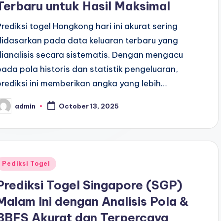
Terbaru untuk Hasil Maksimal
Prediksi togel Hongkong hari ini akurat sering
didasarkan pada data keluaran terbaru yang
dianalisis secara sistematis. Dengan mengacu
pada pola historis dan statistik pengeluaran,
prediksi ini memberikan angka yang lebih…
admin
October 13, 2025
osted
y
Posted
Pediksi Togel
n
Prediksi Togel Singapore (SGP)
Malam Ini dengan Analisis Pola &
BBFS Akurat dan Terpercaya