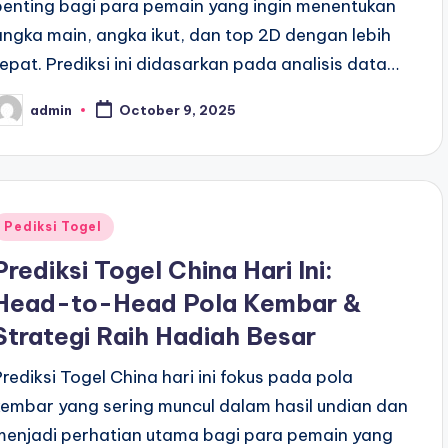
penting bagi para pemain yang ingin menentukan
angka main, angka ikut, dan top 2D dengan lebih
tepat. Prediksi ini didasarkan pada analisis data…
admin
October 9, 2025
osted
y
Posted
Pediksi Togel
n
Prediksi Togel China Hari Ini:
Head-to-Head Pola Kembar &
Strategi Raih Hadiah Besar
Prediksi Togel China hari ini fokus pada pola
kembar yang sering muncul dalam hasil undian dan
menjadi perhatian utama bagi para pemain yang