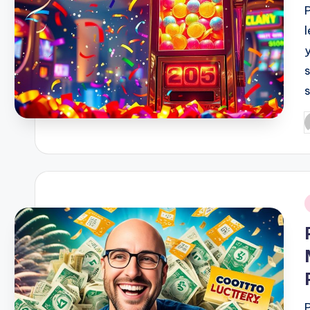
P
b
i