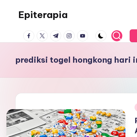
Epiterapia
Skip
to
Rahasia
content
facebook.com
twitter.com
t.me
instagram.com
youtube.com
Sukses
dalam
Prediksi
prediksi togel hongkong hari i
Togel
Online
i