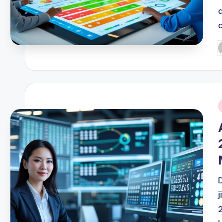
P
b
i