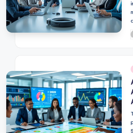
P
b
i