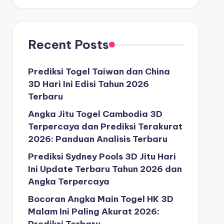
Recent Posts
Prediksi Togel Taiwan dan China
3D Hari Ini Edisi Tahun 2026
Terbaru
Angka Jitu Togel Cambodia 3D
Terpercaya dan Prediksi Terakurat
2026: Panduan Analisis Terbaru
Prediksi Sydney Pools 3D Jitu Hari
Ini Update Terbaru Tahun 2026 dan
Angka Terpercaya
Bocoran Angka Main Togel HK 3D
Malam Ini Paling Akurat 2026: