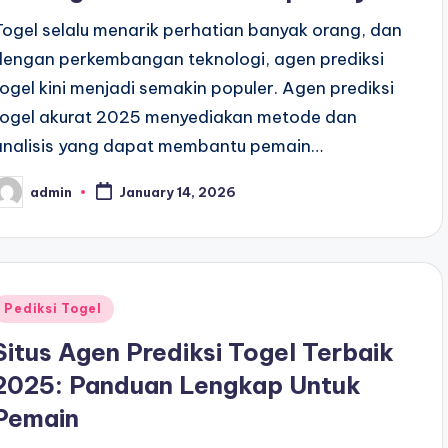
Togel selalu menarik perhatian banyak orang, dan
dengan perkembangan teknologi, agen prediksi
togel kini menjadi semakin populer. Agen prediksi
togel akurat 2025 menyediakan metode dan
analisis yang dapat membantu pemain…
admin
January 14, 2026
osted
y
Posted
Pediksi Togel
n
Situs Agen Prediksi Togel Terbaik
2025: Panduan Lengkap Untuk
Pemain