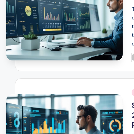
P
b
i