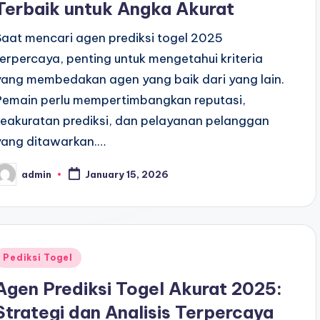
Terbaik untuk Angka Akurat
Saat mencari agen prediksi togel 2025
terpercaya, penting untuk mengetahui kriteria
yang membedakan agen yang baik dari yang lain.
Pemain perlu mempertimbangkan reputasi,
keakuratan prediksi, dan pelayanan pelanggan
yang ditawarkan.…
admin
January 15, 2026
osted
y
Posted
Pediksi Togel
n
Agen Prediksi Togel Akurat 2025:
Strategi dan Analisis Terpercaya