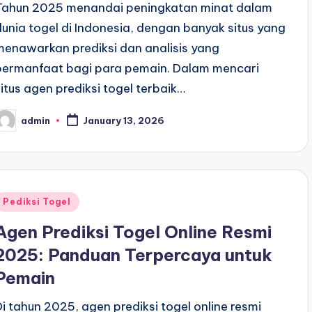
Tahun 2025 menandai peningkatan minat dalam
dunia togel di Indonesia, dengan banyak situs yang
menawarkan prediksi dan analisis yang
bermanfaat bagi para pemain. Dalam mencari
situs agen prediksi togel terbaik…
admin
January 13, 2026
osted
y
Posted
Pediksi Togel
n
Agen Prediksi Togel Online Resmi
2025: Panduan Terpercaya untuk
Pemain
Di tahun 2025, agen prediksi togel online resmi