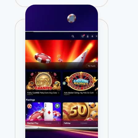
s
t
e
d
b
y