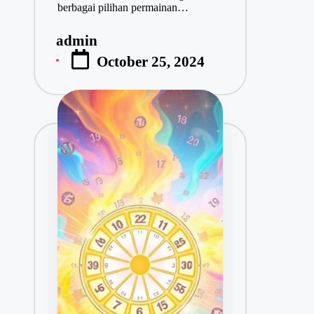
berbagai pilihan permainan…
admin
P
October 25, 2024
o
s
t
e
d
b
y