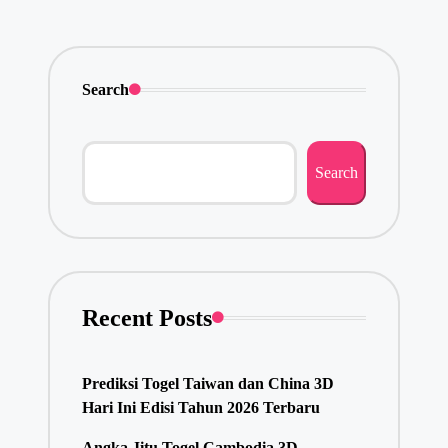
d
b
y
Search
Search
Recent Posts
Prediksi Togel Taiwan dan China 3D
Hari Ini Edisi Tahun 2026 Terbaru
Angka Jitu Togel Cambodia 3D