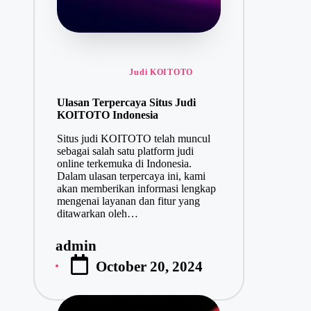
Posted in
Judi KOITOTO
Ulasan Terpercaya Situs Judi
KOITOTO Indonesia
Situs judi KOITOTO telah muncul
sebagai salah satu platform judi
online terkemuka di Indonesia.
Dalam ulasan terpercaya ini, kami
akan memberikan informasi lengkap
mengenai layanan dan fitur yang
ditawarkan oleh…
admin
P
October 20, 2024
o
s
t