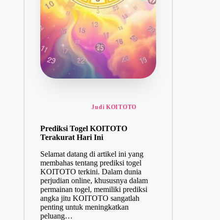
Posted in
Judi KOITOTO
Prediksi Togel KOITOTO
Terakurat Hari Ini
Selamat datang di artikel ini yang
membahas tentang prediksi togel
KOITOTO terkini. Dalam dunia
perjudian online, khususnya dalam
permainan togel, memiliki prediksi
angka jitu KOITOTO sangatlah
penting untuk meningkatkan
peluang…