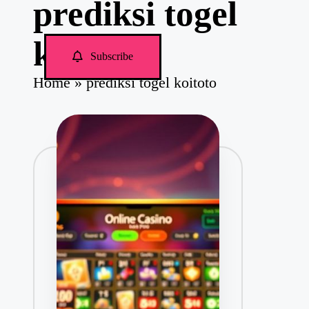
prediksi togel
s
i
T
koitoto
o
Subscribe
g
e
Home
»
prediksi togel koitoto
l
O
n
l
i
n
e