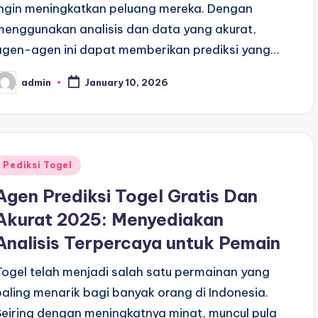
ingin meningkatkan peluang mereka. Dengan
menggunakan analisis dan data yang akurat,
agen-agen ini dapat memberikan prediksi yang…
admin
January 10, 2026
osted
y
Posted
Pediksi Togel
n
Agen Prediksi Togel Gratis Dan
Akurat 2025: Menyediakan
Analisis Terpercaya untuk Pemain
Togel telah menjadi salah satu permainan yang
paling menarik bagi banyak orang di Indonesia.
Seiring dengan meningkatnya minat, muncul pula