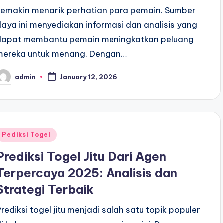
semakin menarik perhatian para pemain. Sumber
daya ini menyediakan informasi dan analisis yang
dapat membantu pemain meningkatkan peluang
mereka untuk menang. Dengan…
admin
January 12, 2026
osted
y
Posted
Pediksi Togel
n
Prediksi Togel Jitu Dari Agen
Terpercaya 2025: Analisis dan
Strategi Terbaik
Prediksi togel jitu menjadi salah satu topik populer