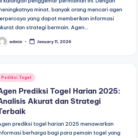
di kalangan penggemar permainan ini. Dengan
meningkatnya minat, banyak orang mencari agen
terpercaya yang dapat memberikan informasi
akurat dan strategi bermain. Agen…
admin
January 11, 2026
osted
y
Posted
Pediksi Togel
n
Agen Prediksi Togel Harian 2025:
Analisis Akurat dan Strategi
Terbaik
Agen prediksi togel harian 2025 menawarkan
informasi berharga bagi para pemain togel yang