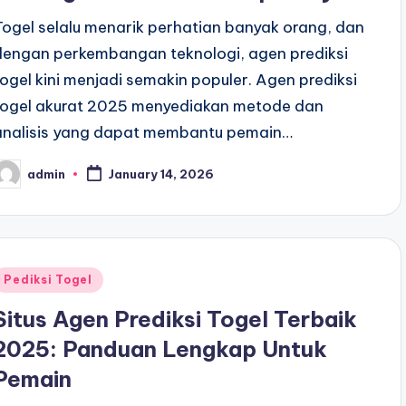
Togel selalu menarik perhatian banyak orang, dan
dengan perkembangan teknologi, agen prediksi
togel kini menjadi semakin populer. Agen prediksi
togel akurat 2025 menyediakan metode dan
analisis yang dapat membantu pemain…
admin
January 14, 2026
osted
y
Posted
Pediksi Togel
n
Situs Agen Prediksi Togel Terbaik
2025: Panduan Lengkap Untuk
Pemain