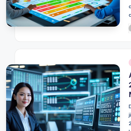
P
b
i