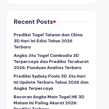
Recent Posts
Prediksi Togel Taiwan dan China
3D Hari Ini Edisi Tahun 2026
Terbaru
Angka Jitu Togel Cambodia 3D
Terpercaya dan Prediksi Terakurat
2026: Panduan Analisis Terbaru
Prediksi Sydney Pools 3D Jitu Hari
Ini Update Terbaru Tahun 2026 dan
Angka Terpercaya
Bocoran Angka Main Togel HK 3D
Malam Ini Paling Akurat 2026: