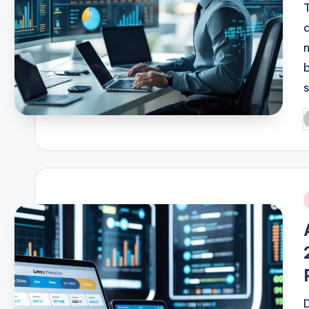
P
b
i