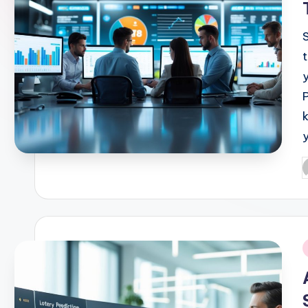
P
b
i