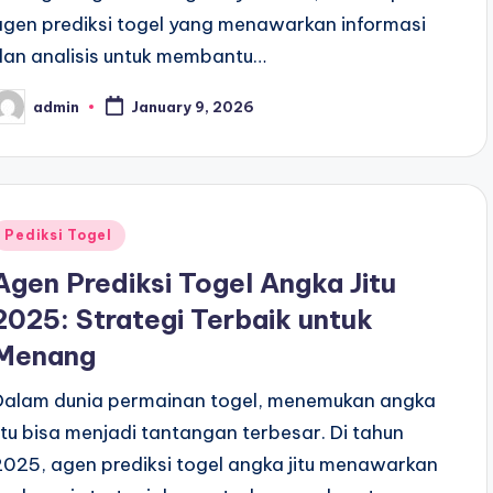
agen prediksi togel yang menawarkan informasi
dan analisis untuk membantu…
admin
January 9, 2026
osted
y
Posted
Pediksi Togel
n
Agen Prediksi Togel Angka Jitu
2025: Strategi Terbaik untuk
Menang
Dalam dunia permainan togel, menemukan angka
jitu bisa menjadi tantangan terbesar. Di tahun
2025, agen prediksi togel angka jitu menawarkan