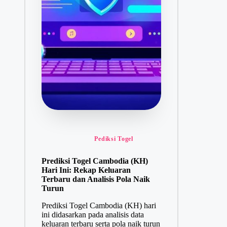
Posted in
Pediksi Togel
Prediksi Togel Cambodia (KH)
Hari Ini: Rekap Keluaran
Terbaru dan Analisis Pola Naik
Turun
Prediksi Togel Cambodia (KH) hari
ini didasarkan pada analisis data
keluaran terbaru serta pola naik turun