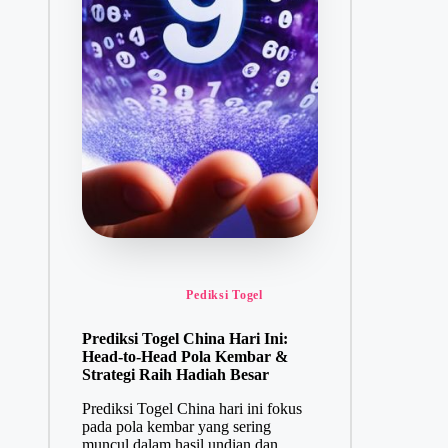
Posted in
Pediksi Togel
Prediksi Togel China Hari Ini:
Head-to-Head Pola Kembar &
Strategi Raih Hadiah Besar
Prediksi Togel China hari ini fokus
pada pola kembar yang sering
muncul dalam hasil undian dan