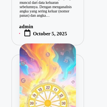
muncul dari data keluaran
sebelumnya. Dengan menganalisis
angka yang sering keluar (nomor
panas) dan angka…
admin
P
October 5, 2025
o
s
t
e
d
b
y