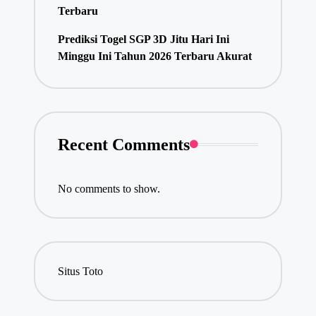
Terbaru
Prediksi Togel SGP 3D Jitu Hari Ini
Minggu Ini Tahun 2026 Terbaru Akurat
Recent Comments
No comments to show.
Situs Toto