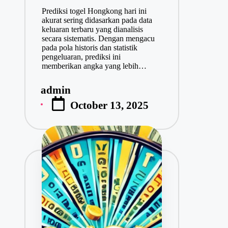
Prediksi togel Hongkong hari ini
akurat sering didasarkan pada data
keluaran terbaru yang dianalisis
secara sistematis. Dengan mengacu
pada pola historis dan statistik
pengeluaran, prediksi ini
memberikan angka yang lebih…
admin
P
October 13, 2025
o
s
t
e
d
b
y