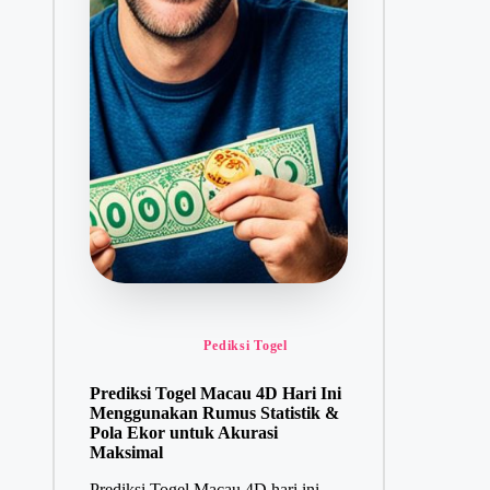
Posted in
Pediksi Togel
Prediksi Togel Macau 4D Hari Ini
Menggunakan Rumus Statistik &
Pola Ekor untuk Akurasi
Maksimal
Prediksi Togel Macau 4D hari ini