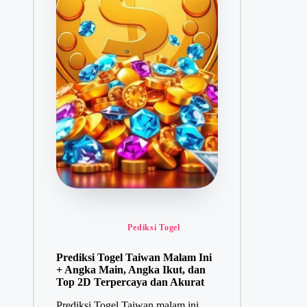
Posted in
Pediksi Togel
Prediksi Togel Taiwan Malam Ini
+ Angka Main, Angka Ikut, dan
Top 2D Terpercaya dan Akurat
Prediksi Togel Taiwan malam ini