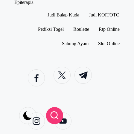
S
Epiterapia
k
R
i
Judi Balap Kuda
Judi KOITOTO
a
p
h
t
a
o
Pediksi Togel
Roulette
Rtp Online
s
c
i
o
a
Sabung Ayam
Slot Online
n
S
t
u
e
k
facebook.co
n
twitter.com
t.me
s
m
t
e
s
d
a
l
a
m
instagram.co
youtube.co
P
m
m
r
e
d
i
k