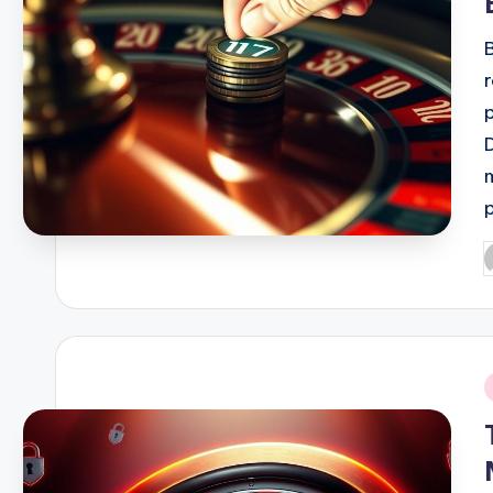
P
b
i