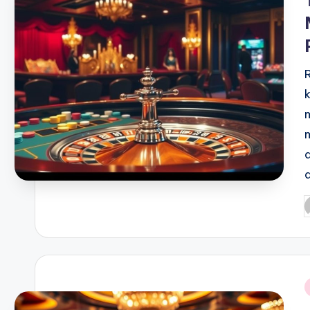
P
b
i