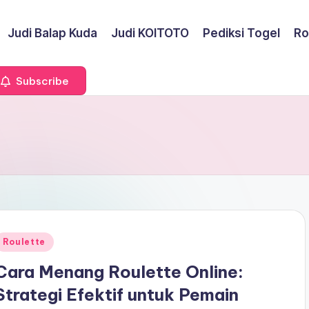
Judi Balap Kuda
Judi KOITOTO
Pediksi Togel
Ro
Subscribe
Posted
Roulette
n
Cara Menang Roulette Online:
Strategi Efektif untuk Pemain