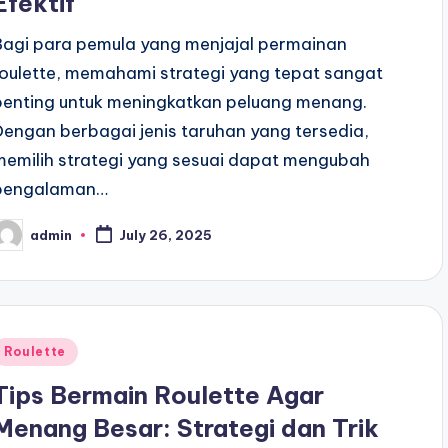
Efektif
Bagi para pemula yang menjajal permainan
roulette, memahami strategi yang tepat sangat
penting untuk meningkatkan peluang menang.
Dengan berbagai jenis taruhan yang tersedia,
memilih strategi yang sesuai dapat mengubah
pengalaman…
admin
July 26, 2025
osted
y
Posted
Roulette
n
Tips Bermain Roulette Agar
Menang Besar: Strategi dan Trik