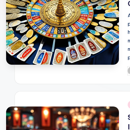
P
b
i