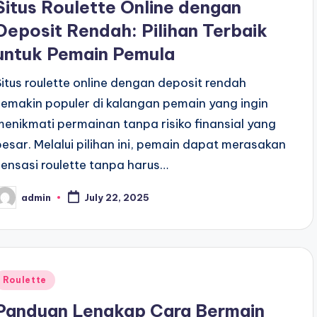
Situs Roulette Online dengan
Deposit Rendah: Pilihan Terbaik
untuk Pemain Pemula
Situs roulette online dengan deposit rendah
semakin populer di kalangan pemain yang ingin
menikmati permainan tanpa risiko finansial yang
besar. Melalui pilihan ini, pemain dapat merasakan
sensasi roulette tanpa harus…
admin
July 22, 2025
osted
y
Posted
Roulette
n
Panduan Lengkap Cara Bermain