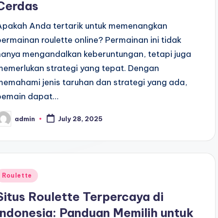
Cerdas
Apakah Anda tertarik untuk memenangkan
permainan roulette online? Permainan ini tidak
hanya mengandalkan keberuntungan, tetapi juga
memerlukan strategi yang tepat. Dengan
memahami jenis taruhan dan strategi yang ada,
pemain dapat…
admin
July 28, 2025
osted
y
Posted
Roulette
n
Situs Roulette Terpercaya di
Indonesia: Panduan Memilih untuk