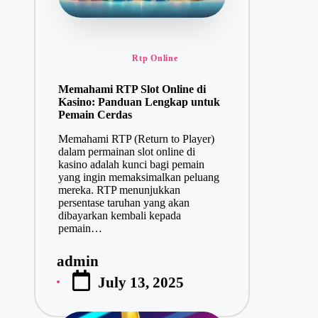
Posted in
Rtp Online
Memahami RTP Slot Online di
Kasino: Panduan Lengkap untuk
Pemain Cerdas
Memahami RTP (Return to Player)
dalam permainan slot online di
kasino adalah kunci bagi pemain
yang ingin memaksimalkan peluang
mereka. RTP menunjukkan
persentase taruhan yang akan
dibayarkan kembali kepada
pemain…
admin
P
July 13, 2025
o
s