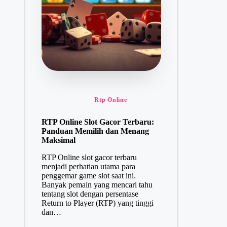
Posted in
Rtp Online
RTP Online Slot Gacor Terbaru:
Panduan Memilih dan Menang
Maksimal
RTP Online slot gacor terbaru
menjadi perhatian utama para
penggemar game slot saat ini.
Banyak pemain yang mencari tahu
tentang slot dengan persentase
Return to Player (RTP) yang tinggi
dan…