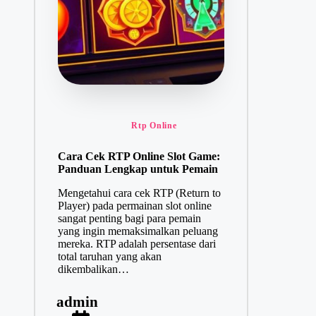
Posted in
Rtp Online
Cara Cek RTP Online Slot Game:
Panduan Lengkap untuk Pemain
Mengetahui cara cek RTP (Return to
Player) pada permainan slot online
sangat penting bagi para pemain
yang ingin memaksimalkan peluang
mereka. RTP adalah persentase dari
total taruhan yang akan
dikembalikan…
admin
P