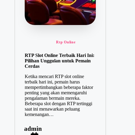
Posted in
Rtp Online
RTP Slot Online Terbaik Hari Ini:
Pilihan Unggulan untuk Pemain
Cerdas
Ketika mencari RTP slot online
terbaik hari ini, pemain harus
mempertimbangkan beberapa faktor
penting yang akan memengaruhi
pengalaman bermain mereka.
Beberapa slot dengan RTP tertinggi
saat ini menawarkan peluang
kemenangan…
admin
P