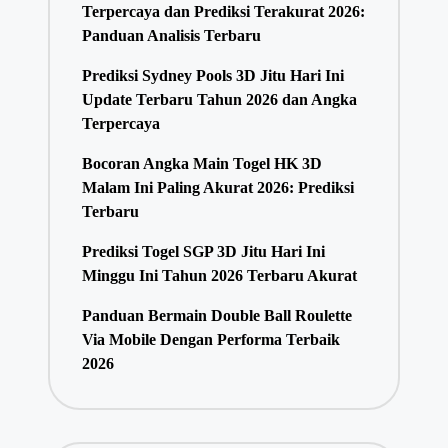
Terpercaya dan Prediksi Terakurat 2026:
Panduan Analisis Terbaru
Prediksi Sydney Pools 3D Jitu Hari Ini
Update Terbaru Tahun 2026 dan Angka
Terpercaya
Bocoran Angka Main Togel HK 3D
Malam Ini Paling Akurat 2026: Prediksi
Terbaru
Prediksi Togel SGP 3D Jitu Hari Ini
Minggu Ini Tahun 2026 Terbaru Akurat
Panduan Bermain Double Ball Roulette
Via Mobile Dengan Performa Terbaik
2026