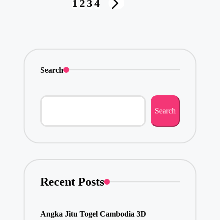
P
1
2
3
4
b
N
y
o
E
s
X
t
T
s
P
p
A
Search
G
a
E
g
i
Search
n
a
t
i
o
Recent Posts
n
Angka Jitu Togel Cambodia 3D