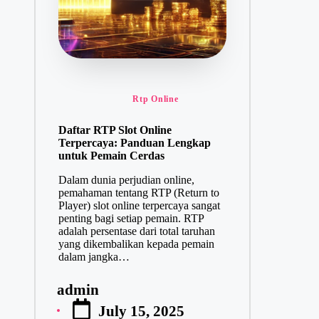
Posted in
Rtp Online
Daftar RTP Slot Online
Terpercaya: Panduan Lengkap
untuk Pemain Cerdas
Dalam dunia perjudian online,
pemahaman tentang RTP (Return to
Player) slot online terpercaya sangat
penting bagi setiap pemain. RTP
adalah persentase dari total taruhan
yang dikembalikan kepada pemain
dalam jangka…
admin
P
July 15, 2025
o