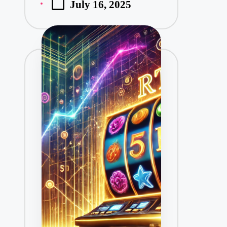
July 16, 2025
o
s
t
e
d
b
y