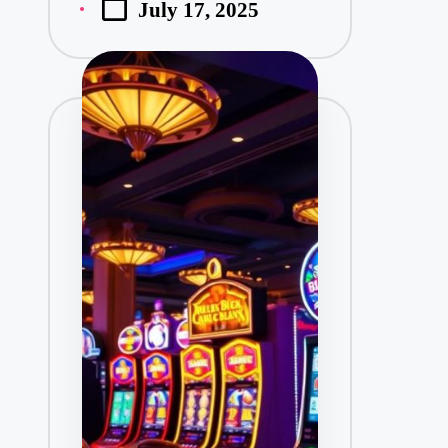
July 17, 2025
o
s
t
e
d
b
y