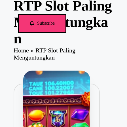
RTP Slot Paling
s
i
T
Menguntungka
o
Subscribe
g
e
n
l
O
n
Home
»
RTP Slot Paling
l
i
Menguntungkan
n
e