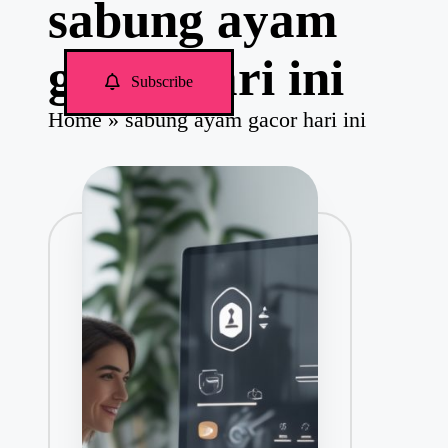
sabung ayam
s
i
T
gacor hari ini
o
Subscribe
g
e
Home
»
sabung ayam gacor hari ini
l
O
n
l
i
n
e