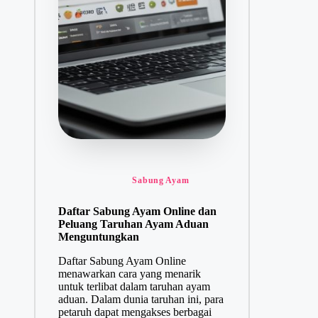
Posted in
Sabung Ayam
Daftar Sabung Ayam Online dan
Peluang Taruhan Ayam Aduan
Menguntungkan
Daftar Sabung Ayam Online
menawarkan cara yang menarik
untuk terlibat dalam taruhan ayam
aduan. Dalam dunia taruhan ini, para
petaruh dapat mengakses berbagai