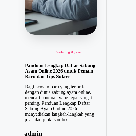
Posted in
Sabung Ayam
Panduan Lengkap Daftar Sabung
Ayam Online 2026 untuk Pemain
Baru dan Tips Sukses
Bagi pemain baru yang tertarik
dengan dunia sabung ayam online,
mencari panduan yang tepat sangat
penting. Panduan Lengkap Daftar
Sabung Ayam Online 2026
menyediakan langkah-langkah yang
jelas dan praktis untuk…
admin