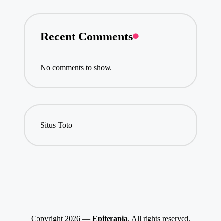
Recent Comments
No comments to show.
Situs Toto
Copyright 2026 —
Epiterapia
. All rights reserved.