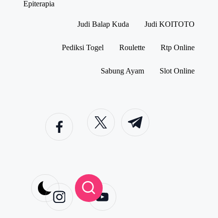
S
Epiterapia
k
R
i
Judi Balap Kuda
Judi KOITOTO
a
p
h
t
a
o
Pediksi Togel
Roulette
Rtp Online
s
c
i
o
a
Sabung Ayam
Slot Online
n
S
t
u
e
k
facebook.co
n
twitter.com
t.me
s
m
t
e
s
d
a
l
a
m
instagram.co
youtube.co
P
m
m
r
e
d
i
k