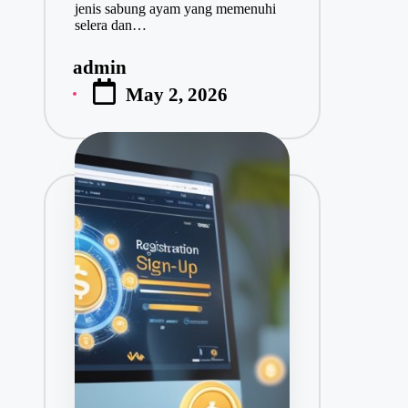
jenis sabung ayam yang memenuhi
selera dan…
admin
P
May 2, 2026
o
s
t
e
d
b
y