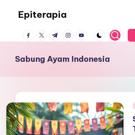
Epiterapia
Skip
to
Rahasia
content
facebook.com
twitter.com
t.me
instagram.com
youtube.com
Sukses
dalam
Prediksi
Sabung Ayam Indonesia
Togel
Online
i