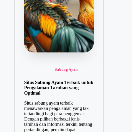
Posted in
Sabung Ayam
Situs Sabung Ayam Terbaik untuk
Pengalaman Taruhan yang
Optimal
Situs sabung ayam terbaik
menawarkan pengalaman yang tak
tertandingi bagi para penggemar.
Dengan pilihan berbagai jenis
taruhan dan informasi terkini tentang
pertandingan, pemain dapat