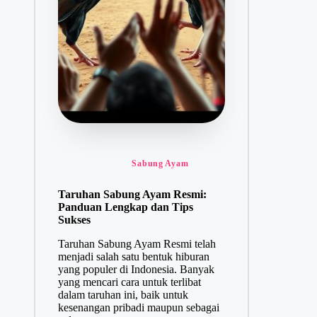
Posted in
Sabung Ayam
Taruhan Sabung Ayam Resmi:
Panduan Lengkap dan Tips
Sukses
Taruhan Sabung Ayam Resmi telah
menjadi salah satu bentuk hiburan
yang populer di Indonesia. Banyak
yang mencari cara untuk terlibat
dalam taruhan ini, baik untuk
kesenangan pribadi maupun sebagai