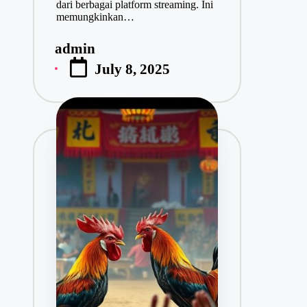
dari berbagai platform streaming. Ini
memungkinkan…
admin
P
July 8, 2025
o
s
t
e
d
b
y