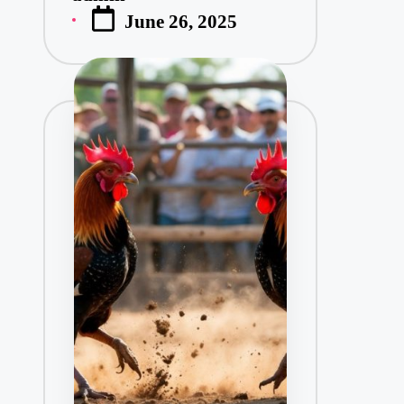
P
June 26, 2025
o
s
t
e
d
b
y