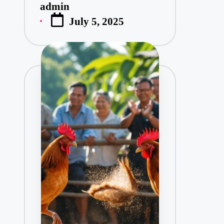
admin
P
July 5, 2025
o
s
t
e
d
b
y