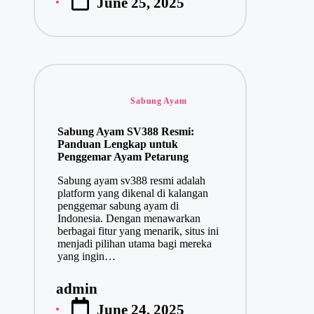
June 25, 2025
o
s
t
e
d
b
Posted in
Sabung Ayam
y
Sabung Ayam SV388 Resmi:
Panduan Lengkap untuk
Penggemar Ayam Petarung
Sabung ayam sv388 resmi adalah
platform yang dikenal di kalangan
penggemar sabung ayam di
Indonesia. Dengan menawarkan
berbagai fitur yang menarik, situs ini
menjadi pilihan utama bagi mereka
yang ingin…
admin
P
June 24, 2025
o