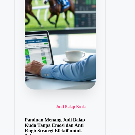
Posted in
Judi Balap Kuda
Panduan Menang Judi Balap
Kuda Tanpa Emosi dan Anti
Rugi: Strategi Efektif untuk