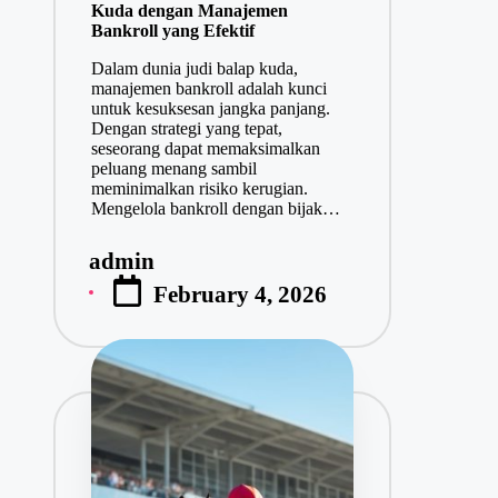
Kuda dengan Manajemen
Bankroll yang Efektif
Dalam dunia judi balap kuda,
manajemen bankroll adalah kunci
untuk kesuksesan jangka panjang.
Dengan strategi yang tepat,
seseorang dapat memaksimalkan
peluang menang sambil
meminimalkan risiko kerugian.
Mengelola bankroll dengan bijak…
admin
P
February 4, 2026
o
s
t
e
d
b
y