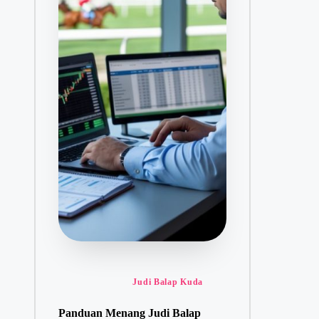
Posted in
Judi Balap Kuda
Panduan Menang Judi Balap