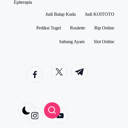
S
Epiterapia
k
R
i
Judi Balap Kuda
Judi KOITOTO
a
p
h
t
a
o
Pediksi Togel
Roulette
Rtp Online
s
c
i
o
a
Sabung Ayam
Slot Online
n
S
t
u
e
k
facebook.co
n
twitter.com
t.me
s
m
t
e
s
d
a
l
a
m
instagram.co
youtube.co
P
m
m
r
e
d
i
k