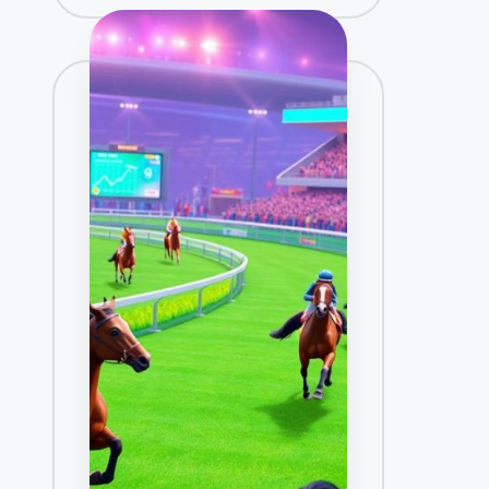
t
e
d
b
y