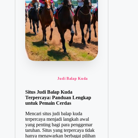
Posted in
Judi Balap Kuda
Situs Judi Balap Kuda
Terpercaya: Panduan Lengkap
untuk Pemain Cerdas
Mencari situs judi balap kuda
terpercaya menjadi langkah awal
yang penting bagi para penggemar
taruhan. Situs yang terpercaya tidak
hanya menawarkan berbagai pilihan