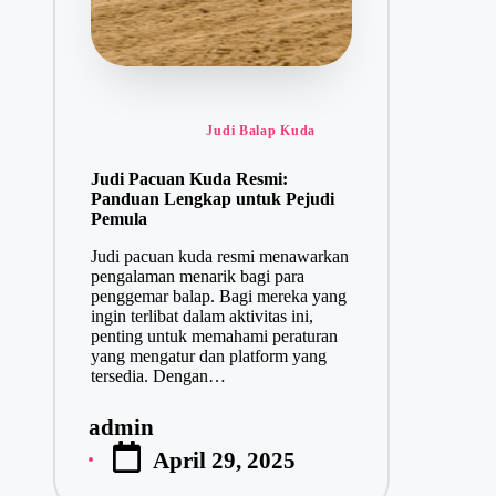
Posted in
Judi Balap Kuda
Judi Pacuan Kuda Resmi:
Panduan Lengkap untuk Pejudi
Pemula
Judi pacuan kuda resmi menawarkan
pengalaman menarik bagi para
penggemar balap. Bagi mereka yang
ingin terlibat dalam aktivitas ini,
penting untuk memahami peraturan
yang mengatur dan platform yang
tersedia. Dengan…
admin
P
April 29, 2025
o
s