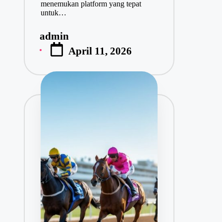
menemukan platform yang tepat
untuk…
admin
P
April 11, 2026
o
s
t
e
d
b
y