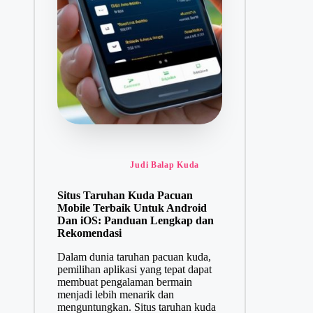
Posted in
Judi Balap Kuda
Situs Taruhan Kuda Pacuan
Mobile Terbaik Untuk Android
Dan iOS: Panduan Lengkap dan
Rekomendasi
Dalam dunia taruhan pacuan kuda,
pemilihan aplikasi yang tepat dapat
membuat pengalaman bermain
menjadi lebih menarik dan
menguntungkan. Situs taruhan kuda