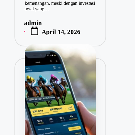
kemenangan, meski dengan investasi
awal yang…
admin
P
April 14, 2026
o
s
t
e
d
b
y