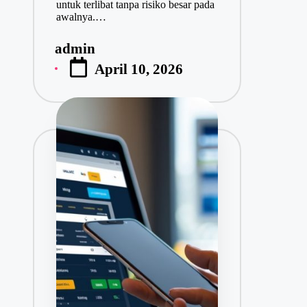
untuk terlibat tanpa risiko besar pada
awalnya.…
admin
P
April 10, 2026
o
s
t
e
d
b
y