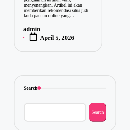
menyenangkan. Artikel ini akan
memberikan rekomendasi situs judi
kuda pacuan online yang…
admin
P
April 5, 2026
o
s
t
e
d
b
y
Search
Search