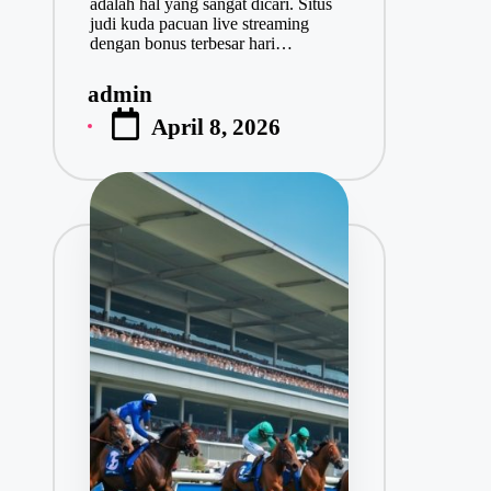
adalah hal yang sangat dicari. Situs
judi kuda pacuan live streaming
dengan bonus terbesar hari…
admin
P
April 8, 2026
o
s
t
e
d
b
y