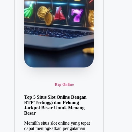
Posted in
Rtp Online
Top 5 Situs Slot Online Dengan
RTP Tertinggi dan Peluang
Jackpot Besar Untuk Menang
Besar
Memilih situs slot online yang tepat
dapat meningkatkan pengalaman