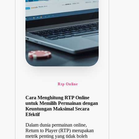
Posted in
Rtp Online
Cara Menghitung RTP Online
untuk Memilih Permainan dengan
Keuntungan Maksimal Secara
Efektif
Dalam dunia permainan online,
Return to Player (RTP) merupakan
metrik penting yang tidak boleh