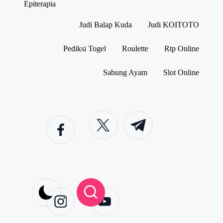
S
Epiterapia
k
R
i
Judi Balap Kuda
Judi KOITOTO
a
p
h
t
a
o
Pediksi Togel
Roulette
Rtp Online
s
c
i
o
a
Sabung Ayam
Slot Online
n
S
t
u
e
k
facebook.co
n
twitter.com
t.me
s
m
t
e
s
d
a
l
a
m
instagram.co
youtube.co
P
m
m
r
e
d
i
k