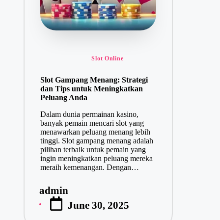
Posted in
Slot Online
Slot Gampang Menang: Strategi
dan Tips untuk Meningkatkan
Peluang Anda
Dalam dunia permainan kasino,
banyak pemain mencari slot yang
menawarkan peluang menang lebih
tinggi. Slot gampang menang adalah
pilihan terbaik untuk pemain yang
ingin meningkatkan peluang mereka
meraih kemenangan. Dengan…
admin
P
June 30, 2025
o
s