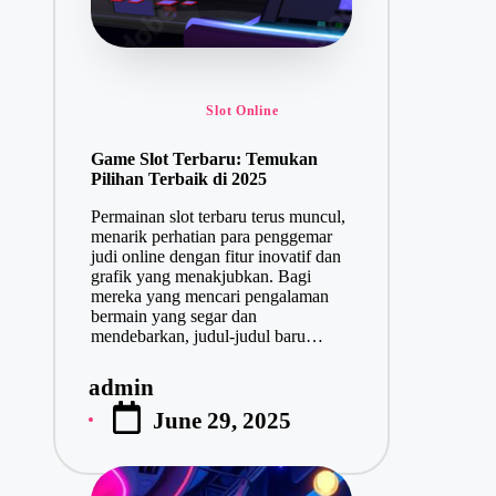
Posted in
Slot Online
Game Slot Terbaru: Temukan
Pilihan Terbaik di 2025
Permainan slot terbaru terus muncul,
menarik perhatian para penggemar
judi online dengan fitur inovatif dan
grafik yang menakjubkan. Bagi
mereka yang mencari pengalaman
bermain yang segar dan
mendebarkan, judul-judul baru…
admin
P
June 29, 2025
o
s
t