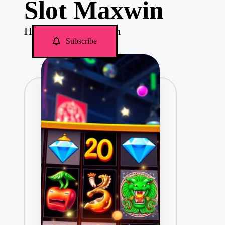
Slot Maxwin
s
i
T
Home
»
Slot Maxwin
o
Subscribe
g
e
l
O
n
l
i
n
e