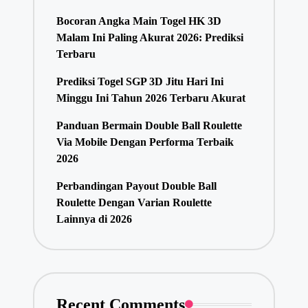
Bocoran Angka Main Togel HK 3D
Malam Ini Paling Akurat 2026: Prediksi
Terbaru
Prediksi Togel SGP 3D Jitu Hari Ini
Minggu Ini Tahun 2026 Terbaru Akurat
Panduan Bermain Double Ball Roulette
Via Mobile Dengan Performa Terbaik
2026
Perbandingan Payout Double Ball
Roulette Dengan Varian Roulette
Lainnya di 2026
Recent Comments