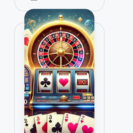
s
t
e
d
b
y