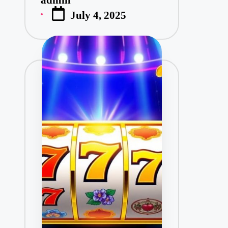
P
July 4, 2025
o
s
t
e
d
b
y