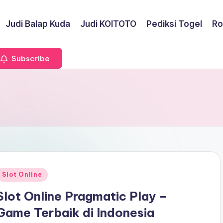
Judi Balap Kuda
Judi KOITOTO
Pediksi Togel
Ro
Subscribe
Posted
Slot Online
n
Slot Online Pragmatic Play –
Game Terbaik di Indonesia