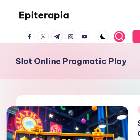
Epiterapia
Skip
to
Rahasia
content
facebook.com
twitter.com
t.me
instagram.com
youtube.com
Sukses
dalam
Prediksi
Slot Online Pragmatic Play
Togel
Online
i