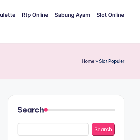
ulette
Rtp Online
Sabung Ayam
Slot Online
Home
»
Slot Populer
Search
Search