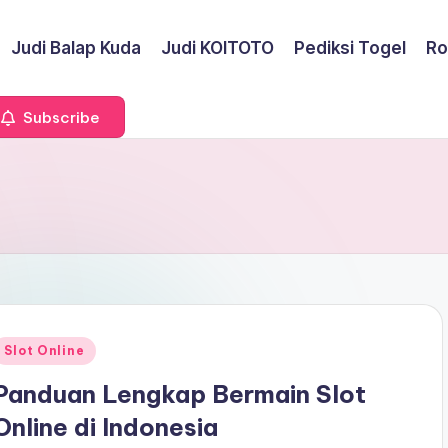
Judi Balap Kuda
Judi KOITOTO
Pediksi Togel
Ro
Subscribe
Posted
Slot Online
n
Panduan Lengkap Bermain Slot
Online di Indonesia