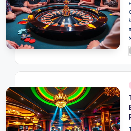
P
b
i