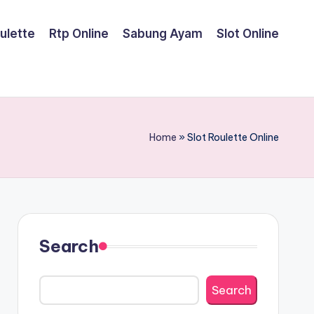
ulette
Rtp Online
Sabung Ayam
Slot Online
Home
»
Slot Roulette Online
Search
Search