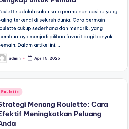
Roulette adalah salah satu permainan casino yang
paling terkenal di seluruh dunia. Cara bermain
roulette cukup sederhana dan menarik, yang
membuatnya menjadi pilihan favorit bagi banyak
pemain. Dalam artikel ini,…
admin
April 6, 2025
osted
y
Posted
Roulette
n
Strategi Menang Roulette: Cara
Efektif Meningkatkan Peluang
Anda