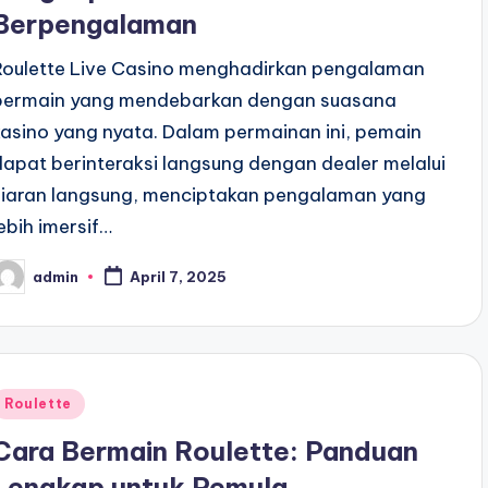
Berpengalaman
Roulette Live Casino menghadirkan pengalaman
bermain yang mendebarkan dengan suasana
kasino yang nyata. Dalam permainan ini, pemain
dapat berinteraksi langsung dengan dealer melalui
siaran langsung, menciptakan pengalaman yang
lebih imersif…
admin
April 7, 2025
osted
y
Posted
Roulette
n
Cara Bermain Roulette: Panduan
Lengkap untuk Pemula