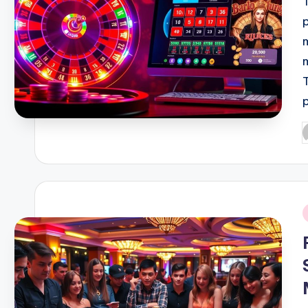
P
b
i