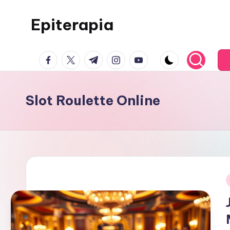
Epiterapia
Skip
to
Rahasia
content
facebook.com
twitter.com
t.me
instagram.com
youtube.com
Sukses
dalam
Prediksi
Slot Roulette Online
Togel
Online
i