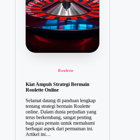
Posted in
Roulette
Kiat Ampuh Strategi Bermain
Roulette Online
Selamat datang di panduan lengkap
tentang strategi bermain Roulette
online. Dalam dunia perjudian yang
terus berkembang, sangat penting
bagi para pemain untuk memahami
berbagai aspek dari permainan ini.
Artikel ini…