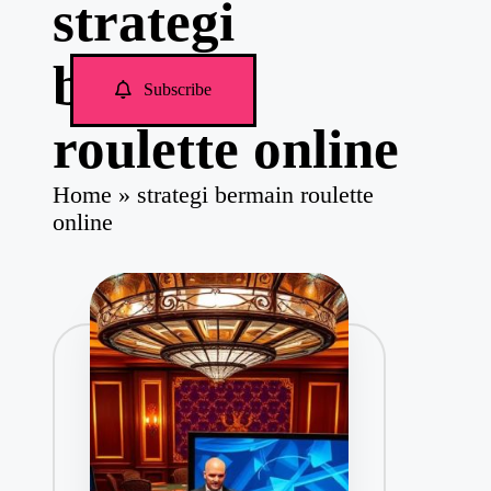
strategi
s
i
T
bermain
o
Subscribe
g
e
roulette online
l
O
n
Home
»
strategi bermain roulette
l
i
online
n
e