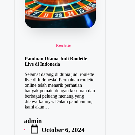
Posted in
Roulette
Panduan Utama Judi Roulette
Live di Indonesia
Selamat datang di dunia judi roulette
live di Indonesia! Permainan roulette
online telah menarik perhatian
banyak pemain dengan keseruan dan
berbagai peluang menang yang
ditawarkannya. Dalam panduan ini,
kami akan…
admin
P
October 6, 2024
o