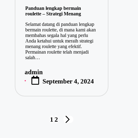
Panduan lengkap bermain
roulette – Strategi Menang
Selamat datang di panduan lengkap
bermain roulette, di mana kami akan
membahas segala hal yang perlu
Anda ketahui untuk meraih strategi
menang roulette yang efektif.
Permainan roulette telah menjadi
salah…
admin
P
September 4, 2024
o
s
t
e
d
P
1
2
b
N
y
o
E
s