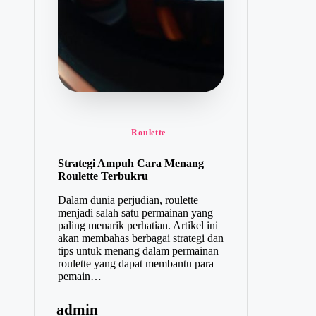
Posted in
Roulette
Strategi Ampuh Cara Menang
Roulette Terbukru
Dalam dunia perjudian, roulette
menjadi salah satu permainan yang
paling menarik perhatian. Artikel ini
akan membahas berbagai strategi dan
tips untuk menang dalam permainan
roulette yang dapat membantu para
pemain…
admin