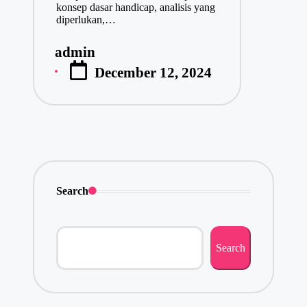
konsep dasar handicap, analisis yang
diperlukan,…
admin
P
December 12, 2024
o
s
t
e
d
b
y
Search
Search