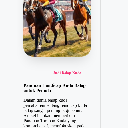
Posted in
Judi Balap Kuda
Panduan Handicap Kuda Balap
untuk Pemula
Dalam dunia balap kuda,
pemahaman tentang handicap kuda
balap sangat penting bagi pemula.
Artikel ini akan memberikan
Panduan Taruhan Kuda yang
komprehensif, memfokuskan pada