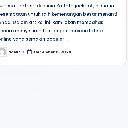
Selamat datang di dunia Koitoto jackpot, di mana
kesempatan untuk raih kemenangan besar menanti
Anda! Dalam artikel ini, kami akan membahas
secara menyeluruh tentang permainan lotere
online yang semakin populer…
admin
December 6, 2024
osted
y