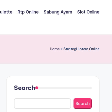
ulette
Rtp Online
Sabung Ayam
Slot Online
Home
»
Strategi Lotere Online
Search
Search