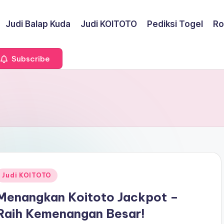
Judi Balap Kuda
Judi KOITOTO
Pediksi Togel
Ro
Subscribe
Posted
Judi KOITOTO
n
Menangkan Koitoto Jackpot –
Raih Kemenangan Besar!