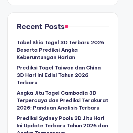
Recent Posts
Tabel Shio Togel 3D Terbaru 2026
Beserta Prediksi Angka
Keberuntungan Harian
Prediksi Togel Taiwan dan China
3D Hari Ini Edisi Tahun 2026
Terbaru
Angka Jitu Togel Cambodia 3D
Terpercaya dan Prediksi Terakurat
2026: Panduan Analisis Terbaru
Prediksi Sydney Pools 3D Jitu Hari
Ini Update Terbaru Tahun 2026 dan