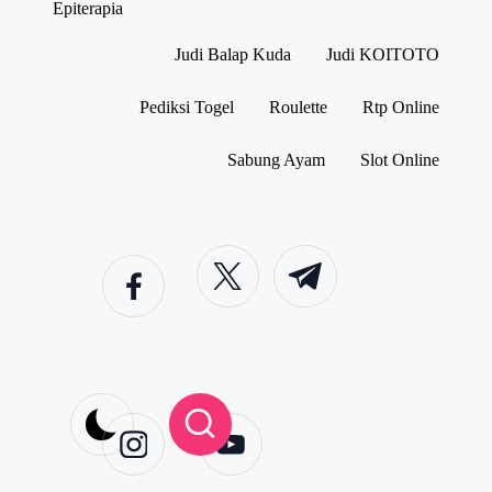
S
Epiterapia
k
R
i
Judi Balap Kuda
Judi KOITOTO
a
p
h
t
a
o
Pediksi Togel
Roulette
Rtp Online
s
c
i
o
a
Sabung Ayam
Slot Online
n
S
t
u
e
k
facebook.co
n
twitter.com
t.me
s
m
t
e
s
d
a
l
a
m
instagram.co
youtube.co
P
m
m
r
e
d
i
k