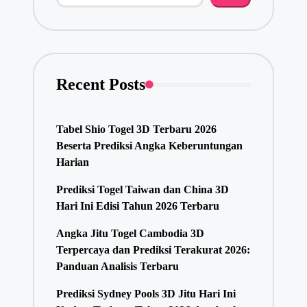
Recent Posts
Tabel Shio Togel 3D Terbaru 2026
Beserta Prediksi Angka Keberuntungan
Harian
Prediksi Togel Taiwan dan China 3D
Hari Ini Edisi Tahun 2026 Terbaru
Angka Jitu Togel Cambodia 3D
Terpercaya dan Prediksi Terakurat 2026:
Panduan Analisis Terbaru
Prediksi Sydney Pools 3D Jitu Hari Ini