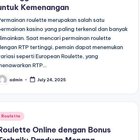
untuk Kemenangan
Permainan roulette merupakan salah satu
permainan kasino yang paling terkenal dan banyak
dimainkan. Saat mencari permainan roulette
dengan RTP tertinggi, pemain dapat menemukan
variasi seperti European Roulette, yang
menawarkan RTP…
admin
July 24, 2025
osted
y
Posted
Roulette
n
Roulette Online dengan Bonus