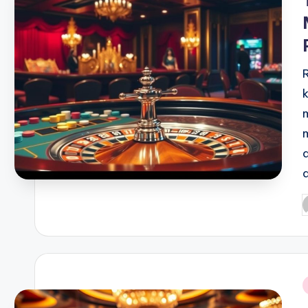
P
b
i