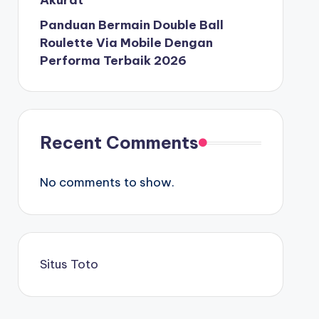
Akurat
Panduan Bermain Double Ball
Roulette Via Mobile Dengan
Performa Terbaik 2026
Recent Comments
No comments to show.
Situs Toto