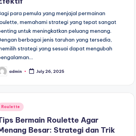
Efektif
Bagi para pemula yang menjajal permainan
roulette, memahami strategi yang tepat sangat
penting untuk meningkatkan peluang menang.
Dengan berbagai jenis taruhan yang tersedia,
memilih strategi yang sesuai dapat mengubah
pengalaman…
admin
July 26, 2025
osted
y
Posted
Roulette
n
Tips Bermain Roulette Agar
Menang Besar: Strategi dan Trik