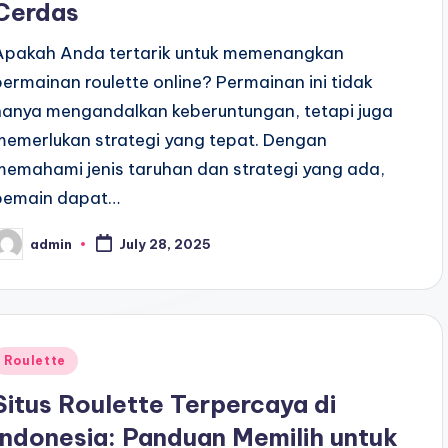
Cerdas
Apakah Anda tertarik untuk memenangkan
permainan roulette online? Permainan ini tidak
hanya mengandalkan keberuntungan, tetapi juga
memerlukan strategi yang tepat. Dengan
memahami jenis taruhan dan strategi yang ada,
pemain dapat…
admin
July 28, 2025
osted
y
Posted
Roulette
n
Situs Roulette Terpercaya di
Indonesia: Panduan Memilih untuk