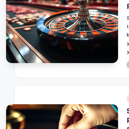
P
b
i