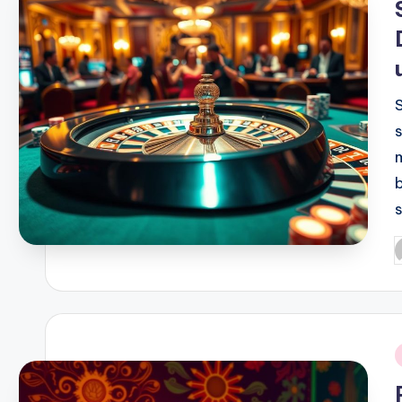
P
b
i