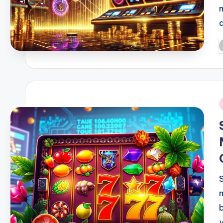
P
b
i