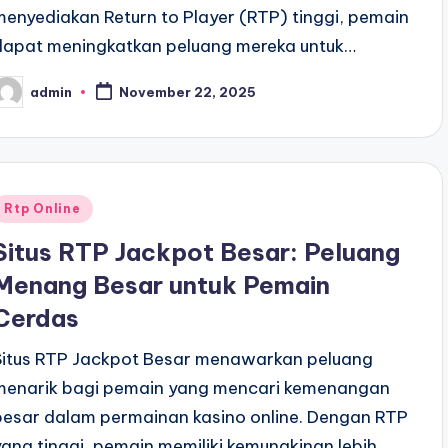
menyediakan Return to Player (RTP) tinggi, pemain
dapat meningkatkan peluang mereka untuk…
admin
November 22, 2025
osted
y
Posted
Rtp Online
n
Situs RTP Jackpot Besar: Peluang
Menang Besar untuk Pemain
Cerdas
Situs RTP Jackpot Besar menawarkan peluang
menarik bagi pemain yang mencari kemenangan
besar dalam permainan kasino online. Dengan RTP
yang tinggi, pemain memiliki kemungkinan lebih