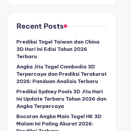
Recent Posts
Prediksi Togel Taiwan dan China
3D Hari Ini Edisi Tahun 2026
Terbaru
Angka Jitu Togel Cambodia 3D
Terpercaya dan Prediksi Terakurat
2026: Panduan Analisis Terbaru
Prediksi Sydney Pools 3D Jitu Hari
Ini Update Terbaru Tahun 2026 dan
Angka Terpercaya
Bocoran Angka Main Togel HK 3D
Malam Ini Paling Akurat 2026: