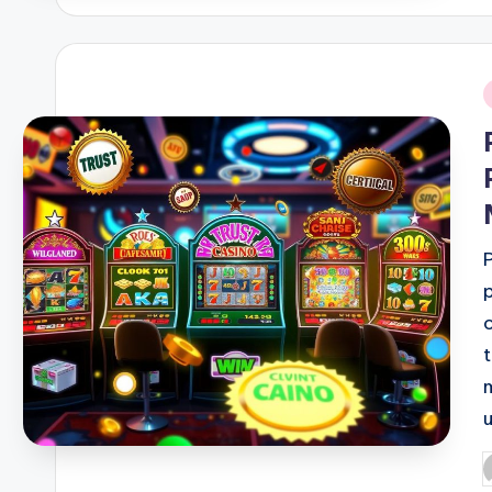
i
P
b