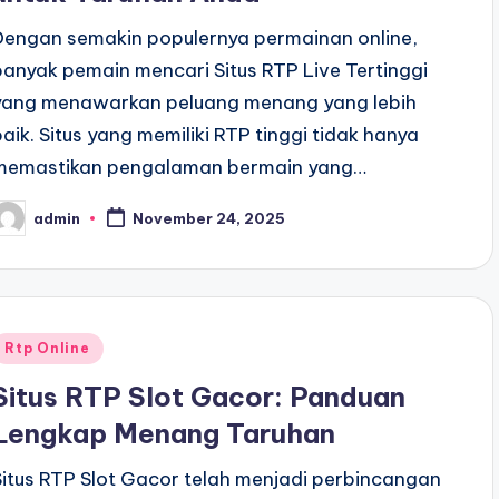
Dengan semakin populernya permainan online,
banyak pemain mencari Situs RTP Live Tertinggi
yang menawarkan peluang menang yang lebih
baik. Situs yang memiliki RTP tinggi tidak hanya
memastikan pengalaman bermain yang…
admin
November 24, 2025
osted
y
Posted
Rtp Online
n
Situs RTP Slot Gacor: Panduan
Lengkap Menang Taruhan
Situs RTP Slot Gacor telah menjadi perbincangan