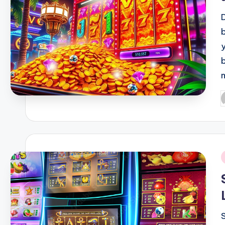
P
b
i