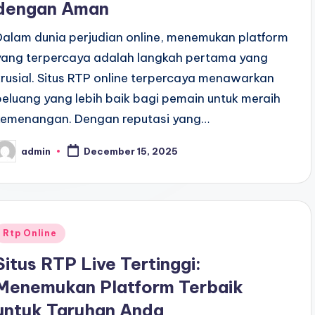
dengan Aman
Dalam dunia perjudian online, menemukan platform
yang terpercaya adalah langkah pertama yang
krusial. Situs RTP online terpercaya menawarkan
peluang yang lebih baik bagi pemain untuk meraih
kemenangan. Dengan reputasi yang…
admin
December 15, 2025
osted
y
Posted
Rtp Online
n
Situs RTP Live Tertinggi:
Menemukan Platform Terbaik
untuk Taruhan Anda