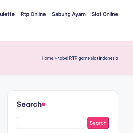
ulette
Rtp Online
Sabung Ayam
Slot Online
Home
»
tabel RTP game slot indonesia
Search
Search