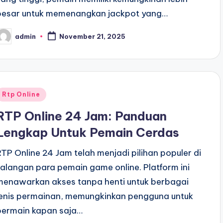
besar untuk memenangkan jackpot yang…
admin
November 21, 2025
osted
y
Posted
Rtp Online
n
RTP Online 24 Jam: Panduan
Lengkap Untuk Pemain Cerdas
RTP Online 24 Jam telah menjadi pilihan populer di
kalangan para pemain game online. Platform ini
menawarkan akses tanpa henti untuk berbagai
jenis permainan, memungkinkan pengguna untuk
bermain kapan saja…