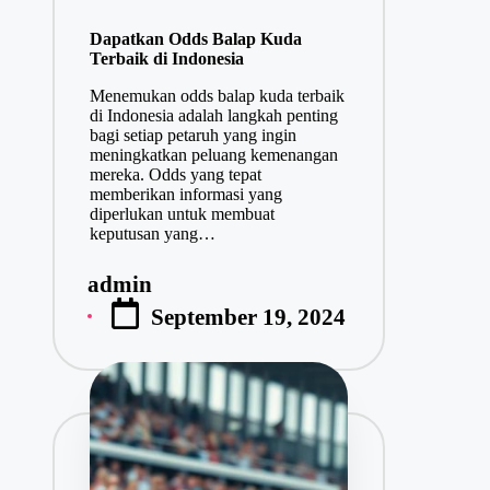
Dapatkan Odds Balap Kuda
Terbaik di Indonesia
Menemukan odds balap kuda terbaik
di Indonesia adalah langkah penting
bagi setiap petaruh yang ingin
meningkatkan peluang kemenangan
mereka. Odds yang tepat
memberikan informasi yang
diperlukan untuk membuat
keputusan yang…
admin
P
September 19, 2024
o
s
t
e
d
b
y