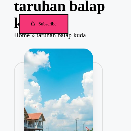
taruhan balap
s
i
T
kuda
o
Subscribe
g
e
Home
»
taruhan balap kuda
l
O
n
l
i
n
e