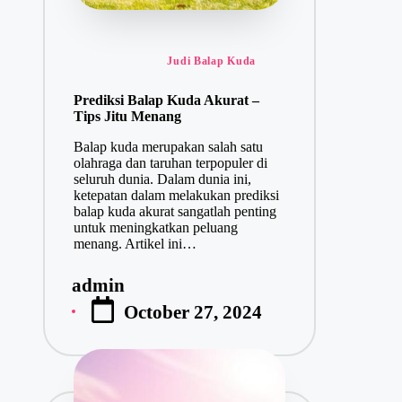
Posted in
Judi Balap Kuda
Prediksi Balap Kuda Akurat –
Tips Jitu Menang
Balap kuda merupakan salah satu
olahraga dan taruhan terpopuler di
seluruh dunia. Dalam dunia ini,
ketepatan dalam melakukan prediksi
balap kuda akurat sangatlah penting
untuk meningkatkan peluang
menang. Artikel ini…
admin
P
October 27, 2024
o
s
t
e