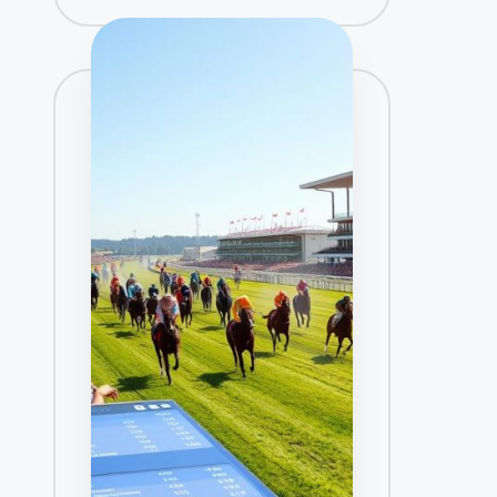
s
t
e
d
b
y