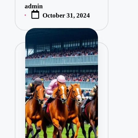
admin
P
October 31, 2024
o
s
t
e
d
b
y