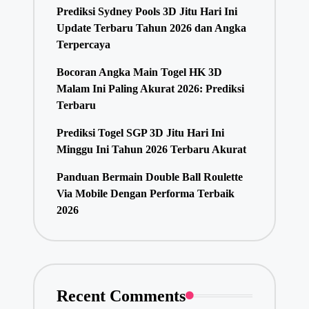
Prediksi Sydney Pools 3D Jitu Hari Ini
Update Terbaru Tahun 2026 dan Angka
Terpercaya
Bocoran Angka Main Togel HK 3D
Malam Ini Paling Akurat 2026: Prediksi
Terbaru
Prediksi Togel SGP 3D Jitu Hari Ini
Minggu Ini Tahun 2026 Terbaru Akurat
Panduan Bermain Double Ball Roulette
Via Mobile Dengan Performa Terbaik
2026
Recent Comments