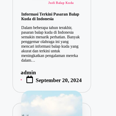
Posted in
Judi Balap Kuda
Informasi Terkini Pasaran Balap
Kuda di Indonesia
Dalam beberapa tahun terakhir,
pasaran balap kuda di Indonesia
semakin menarik perhatian. Banyak
penggemar olahraga ini yang
mencari informasi balap kuda yang
akurat dan terkini untuk
meningkatkan pengalaman mereka
dalam…
admin
P
September 20, 2024
o
s
t
e
d
b