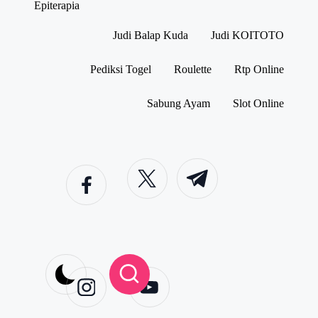
S
Epiterapia
k
R
i
Judi Balap Kuda
Judi KOITOTO
a
p
h
t
a
o
Pediksi Togel
Roulette
Rtp Online
s
c
i
o
a
Sabung Ayam
Slot Online
n
S
t
u
e
k
facebook.co
n
twitter.com
t.me
s
m
t
e
s
d
a
l
a
m
instagram.co
youtube.co
P
m
m
r
e
d
i
k