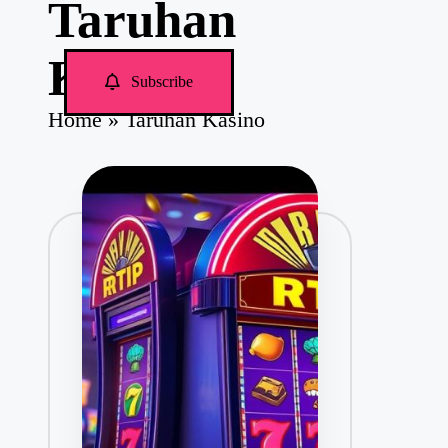
Taruhan
s
i
T
Kasino
o
Subscribe
g
e
Home
»
Taruhan Kasino
l
O
n
l
i
n
e