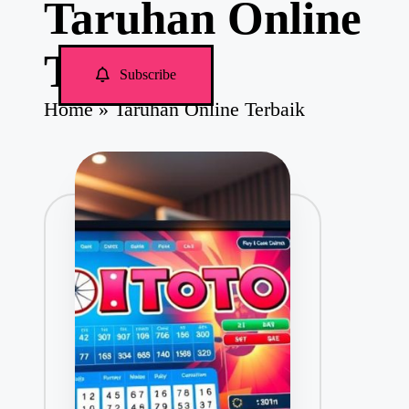
Taruhan Online
s
i
T
Terbaik
o
Subscribe
g
e
Home
»
Taruhan Online Terbaik
l
O
n
l
i
n
e