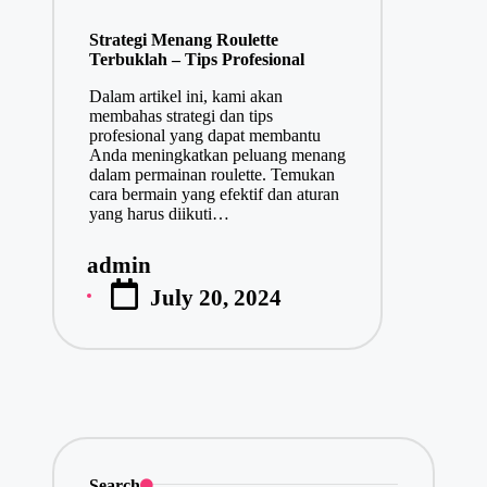
Strategi Menang Roulette
Terbuklah – Tips Profesional
Dalam artikel ini, kami akan
membahas strategi dan tips
profesional yang dapat membantu
Anda meningkatkan peluang menang
dalam permainan roulette. Temukan
cara bermain yang efektif dan aturan
yang harus diikuti…
admin
P
July 20, 2024
o
s
t
e
d
b
y
Search