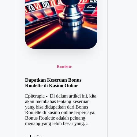
Posted in
Roulette
Dapatkan Keseruan Bonus
Roulette di Kasino Online
Epiterapia - Di dalam artikel ini, kita
akan membahas tentang keseruan
yang bisa didapatkan dari Bonus
Roulette di kasino online terpercaya.
Bonus Roulette adalah peluang
menang yang lebih besar yang…