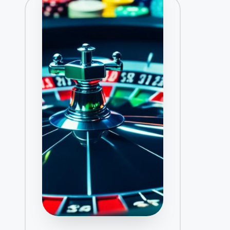
d
b
y