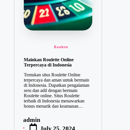
Posted in
Roulette
Mainkan Roulette Online
Terpercaya di Indonesia
Temukan situs Roulette Online
terpercaya dan aman untuk bermain
di Indonesia. Dapatkan pengalaman
seru dan adil dengan bermain
Roulette online. Situs Roulette
terbaik di Indonesia menawarkan
bonus menarik dan keamanan…
admin
P
July 25, 2024
o