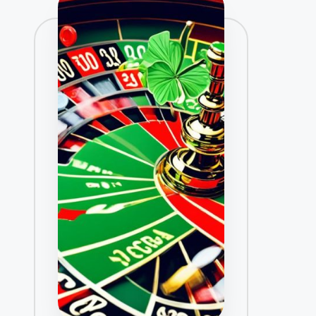
e
d
b
y