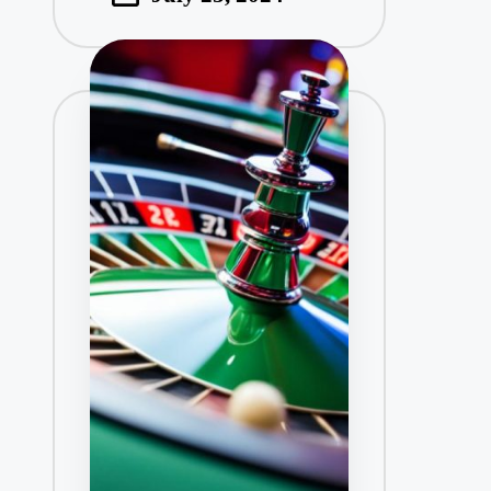
s
t
e
d
b
y