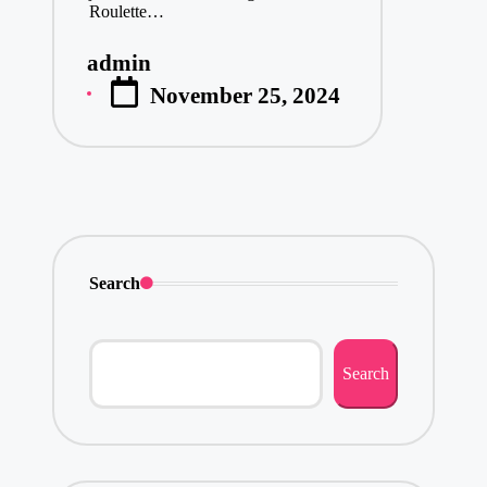
Roulette…
admin
P
November 25, 2024
o
s
t
e
d
b
y
Search
Search