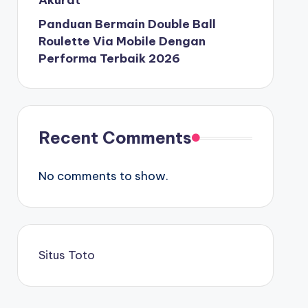
Akurat
Panduan Bermain Double Ball
Roulette Via Mobile Dengan
Performa Terbaik 2026
Recent Comments
No comments to show.
Situs Toto