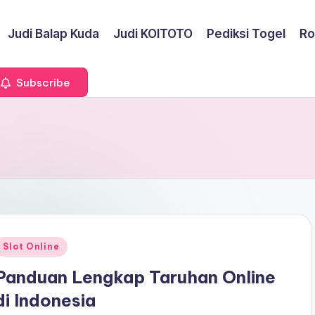
Judi Balap Kuda
Judi KOITOTO
Pediksi Togel
Ro
Subscribe
Posted
Slot Online
n
Panduan Lengkap Taruhan Online
di Indonesia