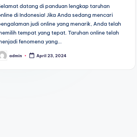
Selamat datang di panduan lengkap taruhan
online di Indonesia! Jika Anda sedang mencari
pengalaman judi online yang menarik, Anda telah
memilih tempat yang tepat. Taruhan online telah
menjadi fenomena yang…
admin
April 23, 2024
osted
y