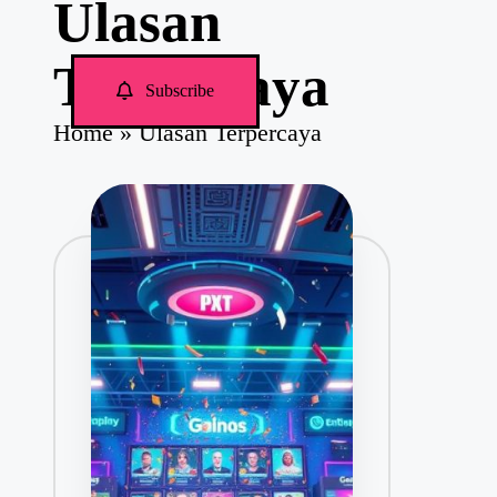
Ulasan
s
i
T
Terpercaya
o
Subscribe
g
e
Home
»
Ulasan Terpercaya
l
O
n
l
i
n
e