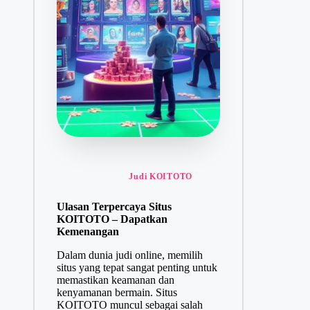
Posted in
Judi KOITOTO
Ulasan Terpercaya Situs
KOITOTO – Dapatkan
Kemenangan
Dalam dunia judi online, memilih
situs yang tepat sangat penting untuk
memastikan keamanan dan
kenyamanan bermain. Situs
KOITOTO muncul sebagai salah