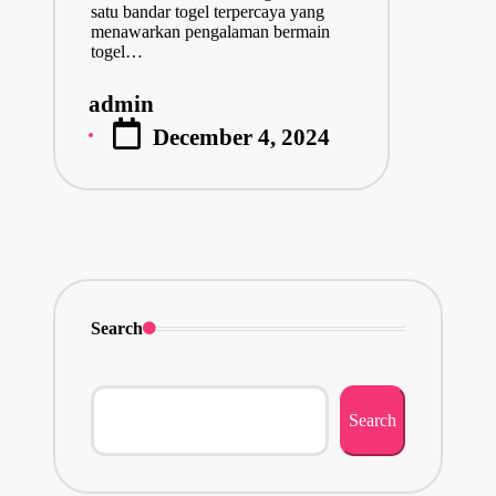
satu bandar togel terpercaya yang
menawarkan pengalaman bermain
togel…
admin
P
December 4, 2024
o
s
t
e
d
b
y
Search
Search