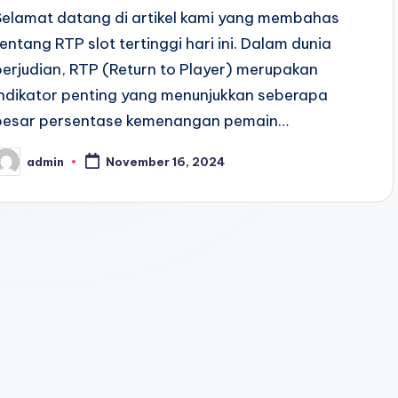
Selamat datang di artikel kami yang membahas
tentang RTP slot tertinggi hari ini. Dalam dunia
perjudian, RTP (Return to Player) merupakan
indikator penting yang menunjukkan seberapa
besar persentase kemenangan pemain…
admin
November 16, 2024
osted
y