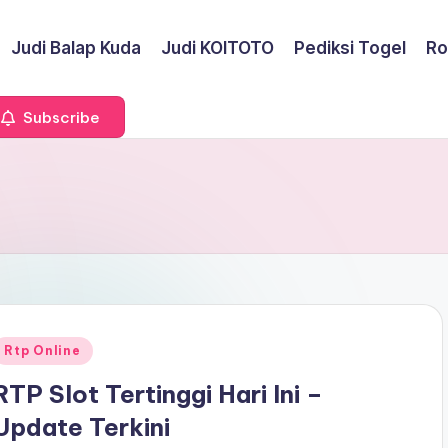
Judi Balap Kuda
Judi KOITOTO
Pediksi Togel
Ro
Subscribe
Posted
Rtp Online
n
RTP Slot Tertinggi Hari Ini –
Update Terkini