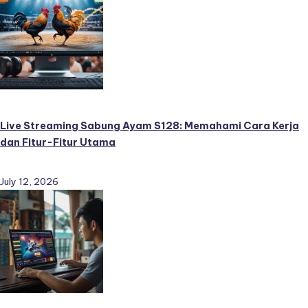
Live Streaming Sabung Ayam S128: Memahami Cara Kerja
dan Fitur-Fitur Utama
July 12, 2026