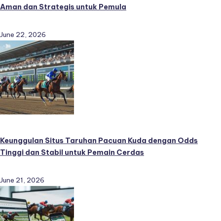
Aman dan Strategis untuk Pemula
June 22, 2026
Keunggulan Situs Taruhan Pacuan Kuda dengan Odds
Tinggi dan Stabil untuk Pemain Cerdas
June 21, 2026