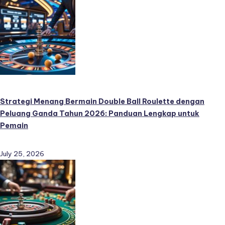
Strategi Menang Bermain Double Ball Roulette dengan
Peluang Ganda Tahun 2026: Panduan Lengkap untuk
Pemain
July 25, 2026