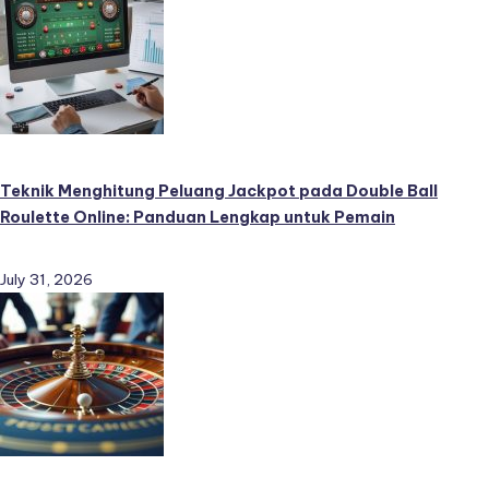
Teknik Menghitung Peluang Jackpot pada Double Ball
Roulette Online: Panduan Lengkap untuk Pemain
July 31, 2026