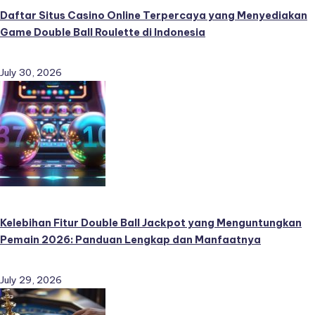
Daftar Situs Casino Online Terpercaya yang Menyediakan
Game Double Ball Roulette di Indonesia
July 30, 2026
Kelebihan Fitur Double Ball Jackpot yang Menguntungkan
Pemain 2026: Panduan Lengkap dan Manfaatnya
July 29, 2026