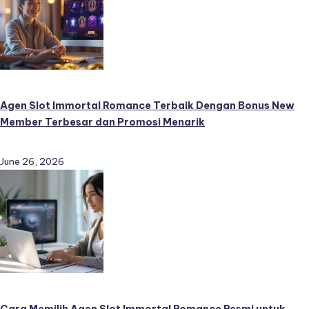
Agen Slot Immortal Romance Terbaik Dengan Bonus New
Member Terbesar dan Promosi Menarik
June 26, 2026