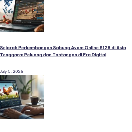
Sejarah Perkembangan Sabung Ayam Online S128 di Asia
Tenggara: Peluang dan Tantangan di Era Digital
July 5, 2026