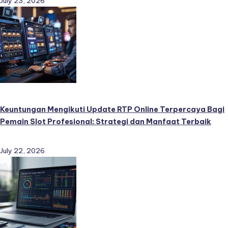
July 23, 2026
Keuntungan Mengikuti Update RTP Online Terpercaya Bagi
Pemain Slot Profesional: Strategi dan Manfaat Terbaik
July 22, 2026