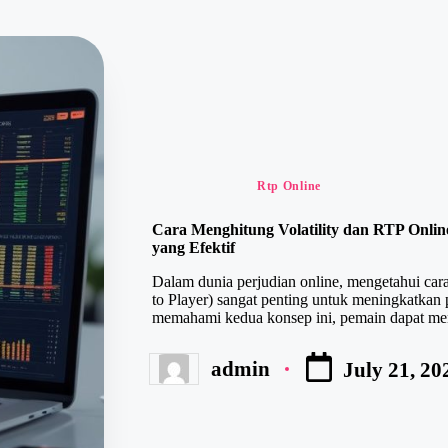
Posted in
Rtp Online
Cara Menghitung Volatility dan RTP Onlin
yang Efektif
Dalam dunia perjudian online, mengetahui cara
to Player) sangat penting untuk meningkatkan
memahami kedua konsep ini, pemain dapat 
admin
July 21, 20
P
o
s