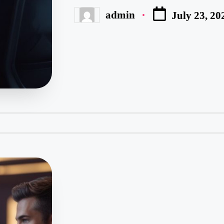
admin
July 23, 20
P
o
s
t
e
d
b
y