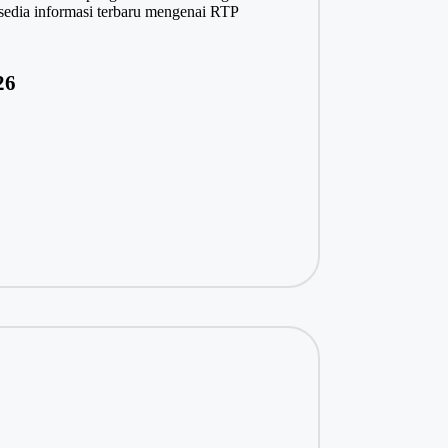
rsedia informasi terbaru mengenai RTP
26