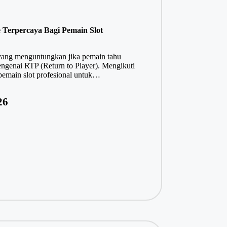
Terpercaya Bagi Pemain Slot
 yang menguntungkan jika pemain tahu
ngenai RTP (Return to Player). Mengikuti
emain slot profesional untuk…
26