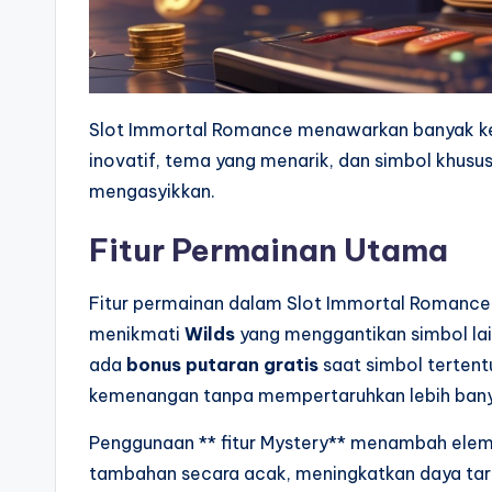
Slot Immortal Romance menawarkan banyak keu
inovatif, tema yang menarik, dan simbol khu
mengasyikkan.
Fitur Permainan Utama
Fitur permainan dalam Slot Immortal Romanc
menikmati
Wilds
yang menggantikan simbol lai
ada
bonus putaran gratis
saat simbol terten
kemenangan tanpa mempertaruhkan lebih bany
Penggunaan ** fitur Mystery** menambah elem
tambahan secara acak, meningkatkan daya tar