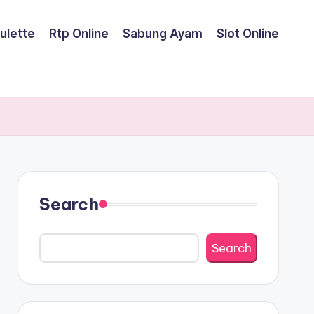
ulette
Rtp Online
Sabung Ayam
Slot Online
Search
Search