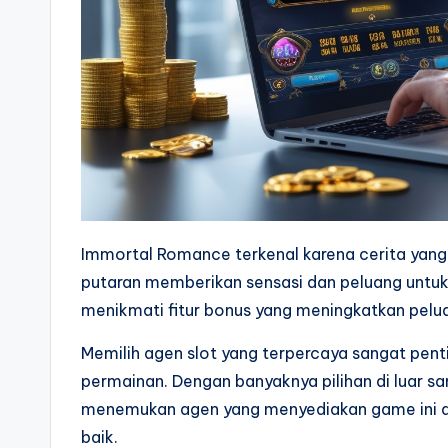
Immortal Romance terkenal karena cerita yan
putaran memberikan sensasi dan peluang untu
menikmati fitur bonus yang meningkatkan pelu
Memilih agen slot yang terpercaya sangat pen
permainan. Dengan banyaknya pilihan di luar s
menemukan agen yang menyediakan game ini d
baik.