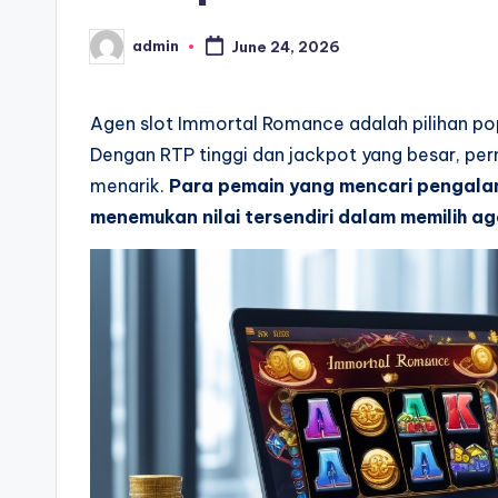
admin
June 24, 2026
Posted
by
Agen slot Immortal Romance adalah pilihan pop
Dengan RTP tinggi dan jackpot yang besar, pe
menarik.
Para pemain yang mencari pengala
menemukan nilai tersendiri dalam memilih age