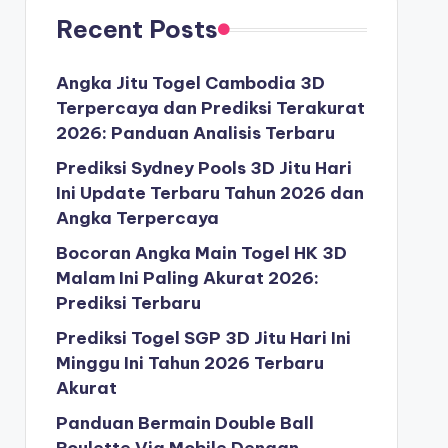
Recent Posts
Angka Jitu Togel Cambodia 3D
Terpercaya dan Prediksi Terakurat
2026: Panduan Analisis Terbaru
Prediksi Sydney Pools 3D Jitu Hari
Ini Update Terbaru Tahun 2026 dan
Angka Terpercaya
Bocoran Angka Main Togel HK 3D
Malam Ini Paling Akurat 2026:
Prediksi Terbaru
Prediksi Togel SGP 3D Jitu Hari Ini
Minggu Ini Tahun 2026 Terbaru
Akurat
Panduan Bermain Double Ball