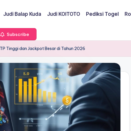
Judi Balap Kuda
Judi KOITOTO
Pediksi Togel
Ro
Subscribe
P Tinggi dan Jackpot Besar di Tahun 2026