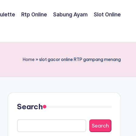
ulette
Rtp Online
Sabung Ayam
Slot Online
Home
»
slot gacor online RTP gampang menang
Search
Search