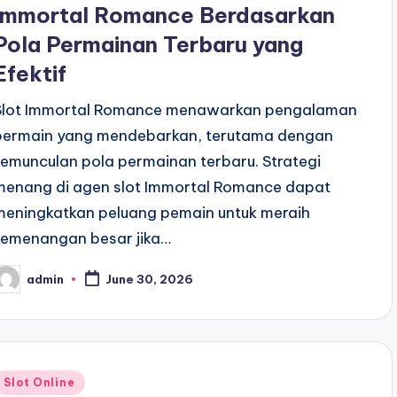
Immortal Romance Berdasarkan
Pola Permainan Terbaru yang
Efektif
Slot Immortal Romance menawarkan pengalaman
bermain yang mendebarkan, terutama dengan
kemunculan pola permainan terbaru. Strategi
menang di agen slot Immortal Romance dapat
meningkatkan peluang pemain untuk meraih
kemenangan besar jika…
admin
June 30, 2026
osted
y
Posted
Slot Online