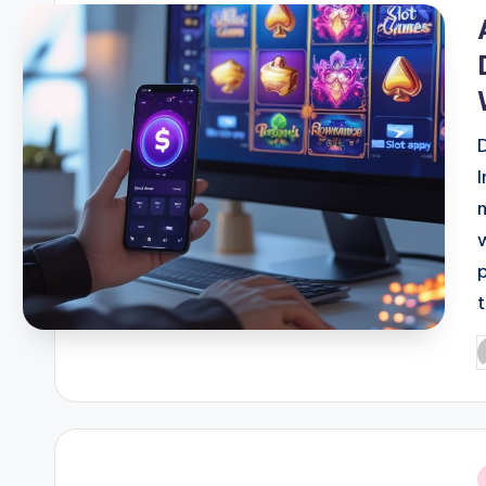
i
P
b