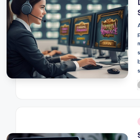
P
b
i