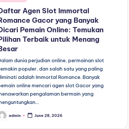
n
Daftar Agen Slot Immortal
Romance Gacor yang Banyak
Dicari Pemain Online: Temukan
Pilihan Terbaik untuk Menang
Besar
Dalam dunia perjudian online, permainan slot
semakin populer, dan salah satu yang paling
diminati adalah Immortal Romance. Banyak
pemain online mencari agen slot Gacor yang
menawarkan pengalaman bermain yang
menguntungkan…
admin
June 28, 2026
osted
y