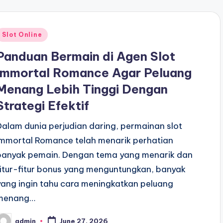
Posted
Slot Online
n
Panduan Bermain di Agen Slot
Immortal Romance Agar Peluang
Menang Lebih Tinggi Dengan
Strategi Efektif
Dalam dunia perjudian daring, permainan slot
Immortal Romance telah menarik perhatian
banyak pemain. Dengan tema yang menarik dan
fitur-fitur bonus yang menguntungkan, banyak
yang ingin tahu cara meningkatkan peluang
menang…
admin
June 27, 2026