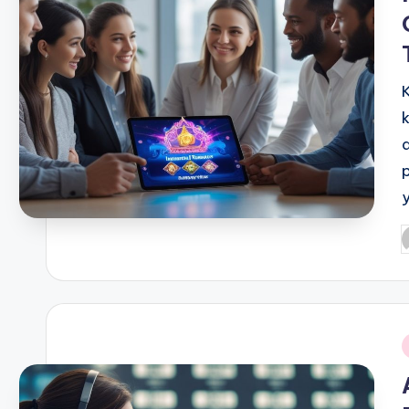
P
b
i