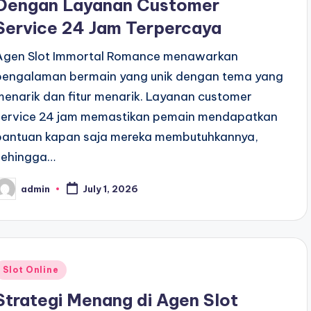
Dengan Layanan Customer
Service 24 Jam Terpercaya
Agen Slot Immortal Romance menawarkan
pengalaman bermain yang unik dengan tema yang
menarik dan fitur menarik. Layanan customer
service 24 jam memastikan pemain mendapatkan
bantuan kapan saja mereka membutuhkannya,
sehingga…
admin
July 1, 2026
osted
y
Posted
Slot Online
n
Strategi Menang di Agen Slot