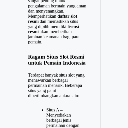
sangat penting untuk
pengalaman bermain yang aman
dan menyenangkan.
Memperhatikan
daftar slot
resmi
dan memastikan situs
yang dipilih memiliki
lisensi
resmi
akan memberikan
jaminan keamanan bagi para
pemain.
Ragam Situs Slot Resmi
untuk Pemain Indonesia
Terdapat banyak situs slot yang
menawarkan berbagai
permainan menarik. Beberapa
situs yang patut
dipertimbangkan antara lain:
Situs A –
Menyediakan
berbagai jenis
permainan dengan