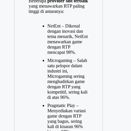
Beberapa
provider slot terbaik
yang menawarkan RTP paling
tinggi di antaranya:
NetEnt – Dikenal
dengan inovasi dan
tema menarik, NetEnt
menawarkan game
dengan RTP
mencapai 98%.
Microgaming – Salah
satu pelopor dalam
industri ini,
Microgaming sering
menghadirkan game
dengan RTP yang
kompetitif, sering kali
di atas 96%.
Pragmatic Play –
Menyediakan variasi
game dengan RTP
yang bagus, sering
kali di kisaran 96%