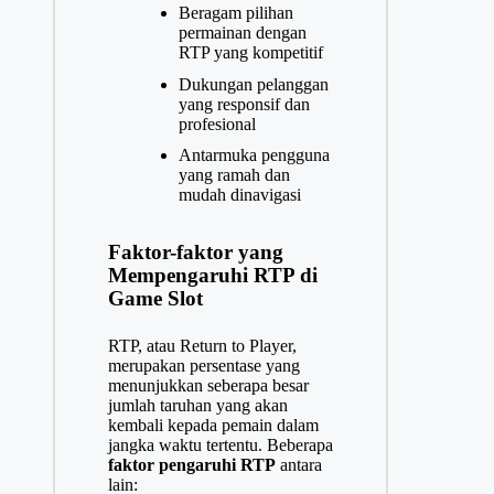
Beragam pilihan
permainan dengan
RTP yang kompetitif
Dukungan pelanggan
yang responsif dan
profesional
Antarmuka pengguna
yang ramah dan
mudah dinavigasi
Faktor-faktor yang
Mempengaruhi RTP di
Game Slot
RTP, atau Return to Player,
merupakan persentase yang
menunjukkan seberapa besar
jumlah taruhan yang akan
kembali kepada pemain dalam
jangka waktu tertentu. Beberapa
faktor pengaruhi RTP
antara
lain: