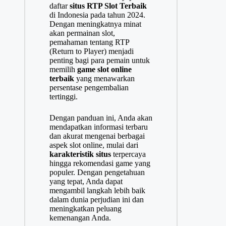
daftar
situs RTP Slot Terbaik
di Indonesia pada tahun 2024.
Dengan meningkatnya minat
akan permainan slot,
pemahaman tentang RTP
(Return to Player) menjadi
penting bagi para pemain untuk
memilih
game slot online
terbaik
yang menawarkan
persentase pengembalian
tertinggi.
Dengan panduan ini, Anda akan
mendapatkan informasi terbaru
dan akurat mengenai berbagai
aspek slot online, mulai dari
karakteristik situs
terpercaya
hingga rekomendasi game yang
populer. Dengan pengetahuan
yang tepat, Anda dapat
mengambil langkah lebih baik
dalam dunia perjudian ini dan
meningkatkan peluang
kemenangan Anda.