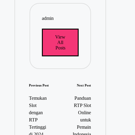
admin
View
All
Posts
P
Previous Post
Next Post
o
Temukan
Panduan
s
Slot
RTP Slot
t
dengan
Online
n
RTP
untuk
a
Tertinggi
Pemain
di 2024
Indonesia