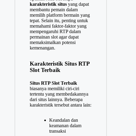
karakteristik situs
yang dapat
membantu pemain dalam
memilih platform bermain yang
tepat. Selain itu, penting untuk
memahami faktor-faktor yang
mempengaruhi RTP dalam
permainan slot agar dapat
memaksimalkan potensi
kemenangan.
Karakteristik Situs RTP
Slot Terbaik
Situs RTP Slot Terbaik
biasanya memiliki ciri-ciri
tertentu yang membedakannya
dari situs lainnya. Beberapa
karakteristik tersebut antara lain:
Keandalan dan
keamanan dalam
transaksi