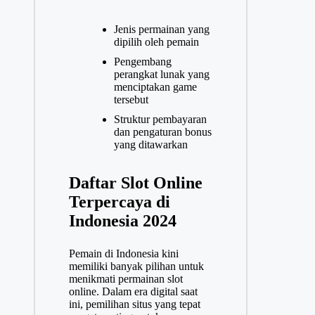
Jenis permainan yang
dipilih oleh pemain
Pengembang
perangkat lunak yang
menciptakan game
tersebut
Struktur pembayaran
dan pengaturan bonus
yang ditawarkan
Daftar Slot Online
Terpercaya di
Indonesia 2024
Pemain di Indonesia kini
memiliki banyak pilihan untuk
menikmati permainan slot
online. Dalam era digital saat
ini, pemilihan situs yang tepat