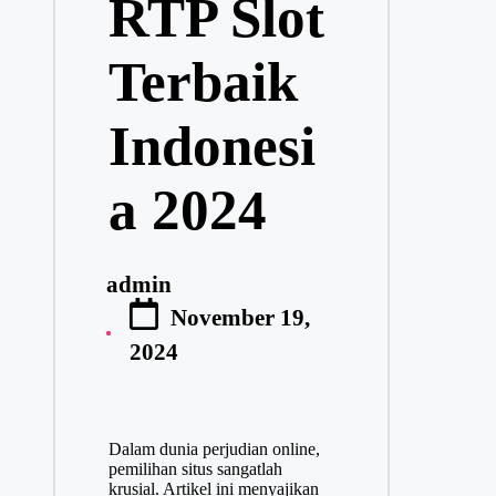
RTP Slot
Terbaik
Indonesi
a 2024
admin
P
November 19,
o
s
2024
t
e
d
Dalam dunia perjudian online,
b
pemilihan situs sangatlah
y
krusial. Artikel ini menyajikan