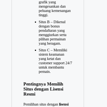
grafik yang
mengesankan dan
peluang kemenangan
tinggi.
Situs B – Dikenal
dengan bonus
pendaftaran yang
menggiurkan serta
pilihan permainan
yang beragam.
Situs C – Memiliki
sistem keamanan
yang ketat dan
customer support 24/7
untuk membantu
pemain.
Pentingnya Memilih
Situs dengan Lisensi
Resmi
Pemilihan situs dengan
lisensi