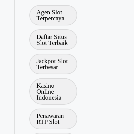
Agen Slot
Terpercaya
Daftar Situs
Slot Terbaik
Jackpot Slot
Terbesar
Kasino
Online
Indonesia
Penawaran
RTP Slot