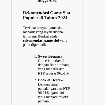
hingga 97%.
Rekomendasi Game Slot
Populer di Tahun 2024
Terdapat banyak game slot
menarik yang layak dicoba
tahun ini. Berikut adalah
rekomendasi game slot
yang
patut diperhatikan:
Sweet Bonanza
–
Game ini terkenal
dengan fitur tumbang
yang menarik dan
RTP sebesar 96.51%.
Book of Dead
–
Dengan tema
petualangan dan RTP
96.21%, game ini
terus menjadi favorit
pemain.