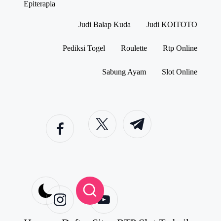
S
Epiterapia
k
R
i
Judi Balap Kuda
Judi KOITOTO
a
p
h
t
a
o
Pediksi Togel
Roulette
Rtp Online
s
c
i
o
a
Sabung Ayam
Slot Online
n
S
t
u
e
k
facebook.co
n
twitter.com
t.me
s
m
t
e
s
d
a
l
a
m
instagram.co
youtube.co
P
m
m
r
e
d
i
k