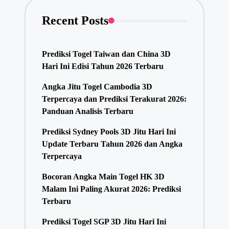
Recent Posts
Prediksi Togel Taiwan dan China 3D
Hari Ini Edisi Tahun 2026 Terbaru
Angka Jitu Togel Cambodia 3D
Terpercaya dan Prediksi Terakurat 2026:
Panduan Analisis Terbaru
Prediksi Sydney Pools 3D Jitu Hari Ini
Update Terbaru Tahun 2026 dan Angka
Terpercaya
Bocoran Angka Main Togel HK 3D
Malam Ini Paling Akurat 2026: Prediksi
Terbaru
Prediksi Togel SGP 3D Jitu Hari Ini