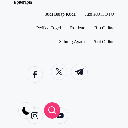
S
Epiterapia
k
R
i
Judi Balap Kuda
Judi KOITOTO
a
p
h
t
a
o
Pediksi Togel
Roulette
Rtp Online
s
c
i
o
a
Sabung Ayam
Slot Online
n
S
t
u
e
k
facebook.co
n
twitter.com
t.me
s
m
t
e
s
d
a
l
a
m
instagram.co
youtube.co
P
m
m
r
e
d
i
k