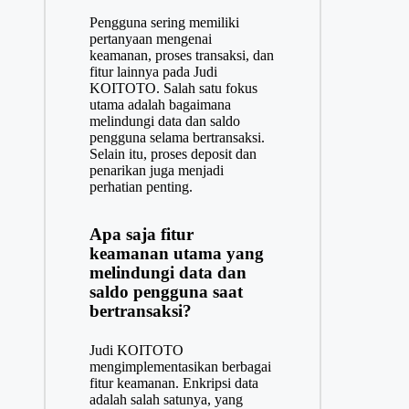
Pengguna sering memiliki
pertanyaan mengenai
keamanan, proses transaksi, dan
fitur lainnya pada Judi
KOITOTO. Salah satu fokus
utama adalah bagaimana
melindungi data dan saldo
pengguna selama bertransaksi.
Selain itu, proses deposit dan
penarikan juga menjadi
perhatian penting.
Apa saja fitur
keamanan utama yang
melindungi data dan
saldo pengguna saat
bertransaksi?
Judi KOITOTO
mengimplementasikan berbagai
fitur keamanan. Enkripsi data
adalah salah satunya, yang