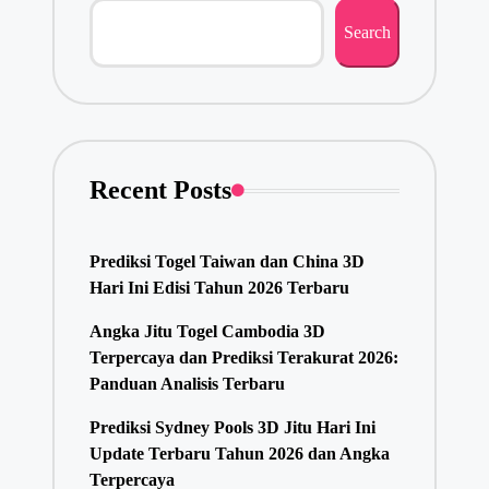
Search
Recent Posts
Prediksi Togel Taiwan dan China 3D
Hari Ini Edisi Tahun 2026 Terbaru
Angka Jitu Togel Cambodia 3D
Terpercaya dan Prediksi Terakurat 2026:
Panduan Analisis Terbaru
Prediksi Sydney Pools 3D Jitu Hari Ini
Update Terbaru Tahun 2026 dan Angka
Terpercaya