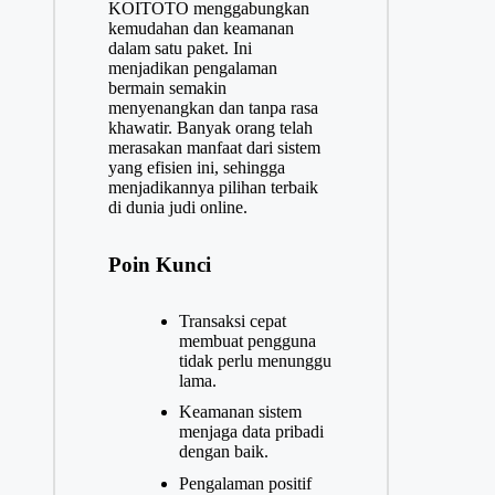
KOITOTO menggabungkan
kemudahan dan keamanan
dalam satu paket. Ini
menjadikan pengalaman
bermain semakin
menyenangkan dan tanpa rasa
khawatir. Banyak orang telah
merasakan manfaat dari sistem
yang efisien ini, sehingga
menjadikannya pilihan terbaik
di dunia judi online.
Poin Kunci
Transaksi cepat
membuat pengguna
tidak perlu menunggu
lama.
Keamanan sistem
menjaga data pribadi
dengan baik.
Pengalaman positif