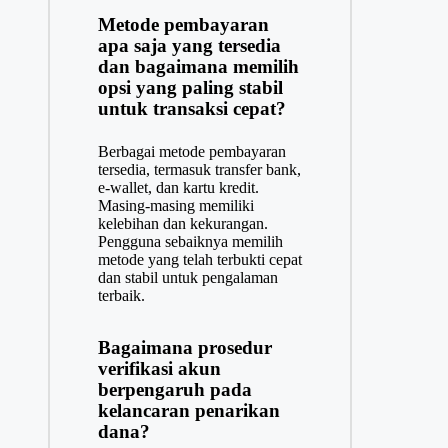
Metode pembayaran
apa saja yang tersedia
dan bagaimana memilih
opsi yang paling stabil
untuk transaksi cepat?
Berbagai metode pembayaran
tersedia, termasuk transfer bank,
e-wallet, dan kartu kredit.
Masing-masing memiliki
kelebihan dan kekurangan.
Pengguna sebaiknya memilih
metode yang telah terbukti cepat
dan stabil untuk pengalaman
terbaik.
Bagaimana prosedur
verifikasi akun
berpengaruh pada
kelancaran penarikan
dana?