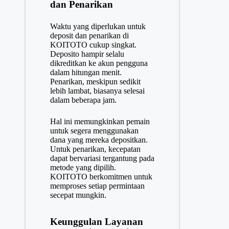
dan Penarikan
Waktu yang diperlukan untuk
deposit dan penarikan di
KOITOTO cukup singkat.
Deposito hampir selalu
dikreditkan ke akun pengguna
dalam hitungan menit.
Penarikan, meskipun sedikit
lebih lambat, biasanya selesai
dalam beberapa jam.
Hal ini memungkinkan pemain
untuk segera menggunakan
dana yang mereka depositkan.
Untuk penarikan, kecepatan
dapat bervariasi tergantung pada
metode yang dipilih.
KOITOTO berkomitmen untuk
memproses setiap permintaan
secepat mungkin.
Keunggulan Layanan