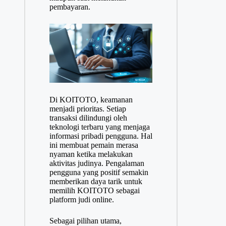
pembayaran.
Di KOITOTO, keamanan
menjadi prioritas. Setiap
transaksi dilindungi oleh
teknologi terbaru yang menjaga
informasi pribadi pengguna. Hal
ini membuat pemain merasa
nyaman ketika melakukan
aktivitas judinya. Pengalaman
pengguna yang positif semakin
memberikan daya tarik untuk
memilih KOITOTO sebagai
platform judi online.
Sebagai pilihan utama,