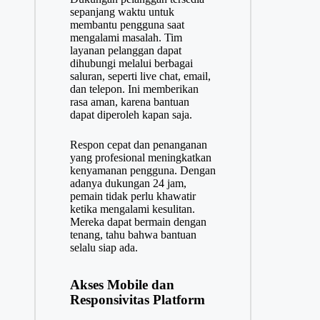
sepanjang waktu untuk
membantu pengguna saat
mengalami masalah. Tim
layanan pelanggan dapat
dihubungi melalui berbagai
saluran, seperti live chat, email,
dan telepon. Ini memberikan
rasa aman, karena bantuan
dapat diperoleh kapan saja.
Respon cepat dan penanganan
yang profesional meningkatkan
kenyamanan pengguna. Dengan
adanya dukungan 24 jam,
pemain tidak perlu khawatir
ketika mengalami kesulitan.
Mereka dapat bermain dengan
tenang, tahu bahwa bantuan
selalu siap ada.
Akses Mobile dan
Responsivitas Platform