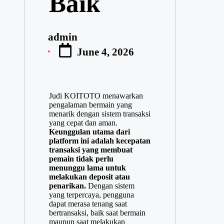
Baik
admin
P
June 4, 2026
o
s
t
e
Judi KOITOTO menawarkan
d
pengalaman bermain yang
b
menarik dengan sistem transaksi
yang cepat dan aman.
y
Keunggulan utama dari
platform ini adalah kecepatan
transaksi yang membuat
pemain tidak perlu
menunggu lama untuk
melakukan deposit atau
penarikan.
Dengan sistem
yang terpercaya, pengguna
dapat merasa tenang saat
bertransaksi, baik saat bermain
maupun saat melakukan