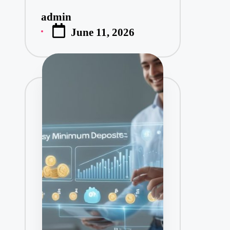
admin
P
June 11, 2026
o
s
t
e
d
b
y