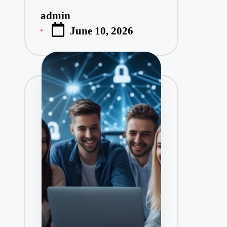
admin
P
June 10, 2026
o
s
t
e
d
b
y