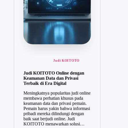
Posted in
Judi KOITOTO
Judi KOITOTO Online dengan
Keamanan Data dan Privasi
Terbaik di Era Digital
Meningkatnya popularitas judi online
membawa perhatian khusus pada
keamanan data dan privasi pemain.
Pemain harus yakin bahwa informasi
pribadi mereka dilindungi dengan
baik saat berjudi online. Judi
KOITOTO menawarkan solusi…