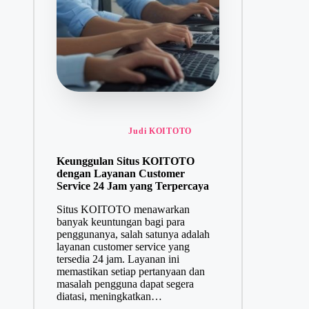
Posted in
Judi KOITOTO
Keunggulan Situs KOITOTO
dengan Layanan Customer
Service 24 Jam yang Terpercaya
Situs KOITOTO menawarkan
banyak keuntungan bagi para
penggunanya, salah satunya adalah
layanan customer service yang
tersedia 24 jam. Layanan ini
memastikan setiap pertanyaan dan
masalah pengguna dapat segera
diatasi, meningkatkan…