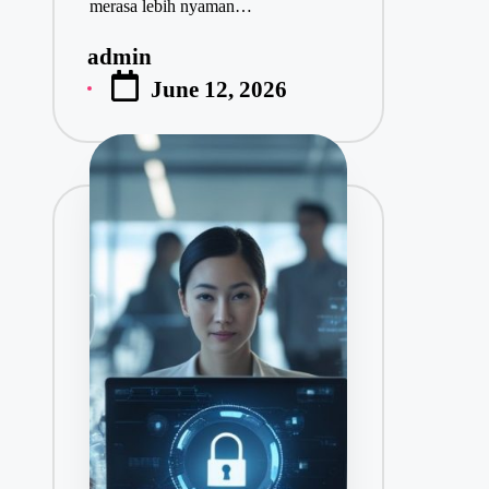
merasa lebih nyaman…
admin
P
June 12, 2026
o
s
t
e
d
b
y