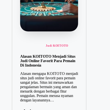
Posted in
Judi KOITOTO
Alasan KOITOTO Menjadi Situs
Judi Online Favorit Para Pemain
Di Indonesia
Alasan mengapa KOITOTO menjadi
situs judi online favorit para pemain
sangat jelas. Situs ini menawarkan
pengalaman bermain yang aman dan
menarik dengan berbagai fitur
unggulan. Pemain merasa nyaman
dengan layanannya…