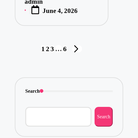
admin
P
June 4, 2026
o
s
t
e
d
P
1
2
3
…
6
b
N
y
o
E
s
X
t
T
s
P
p
A
Search
G
a
E
g
i
Search
n
a