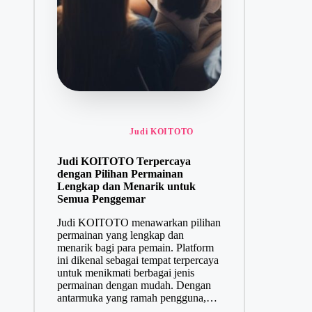
Posted in
Judi KOITOTO
Judi KOITOTO Terpercaya
dengan Pilihan Permainan
Lengkap dan Menarik untuk
Semua Penggemar
Judi KOITOTO menawarkan pilihan
permainan yang lengkap dan
menarik bagi para pemain. Platform
ini dikenal sebagai tempat terpercaya
untuk menikmati berbagai jenis
permainan dengan mudah. Dengan
antarmuka yang ramah pengguna,…