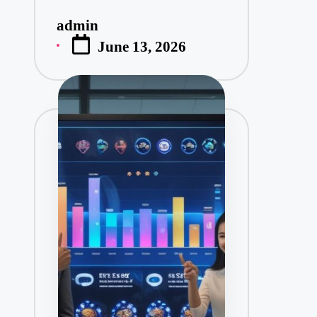
admin
P
June 13, 2026
o
s
t
e
d
b
y