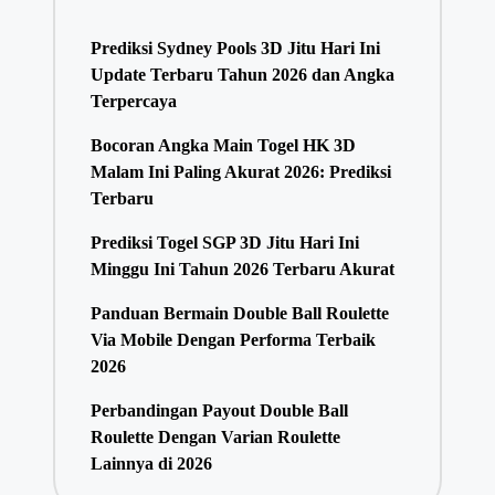
Prediksi Sydney Pools 3D Jitu Hari Ini
Update Terbaru Tahun 2026 dan Angka
Terpercaya
Bocoran Angka Main Togel HK 3D
Malam Ini Paling Akurat 2026: Prediksi
Terbaru
Prediksi Togel SGP 3D Jitu Hari Ini
Minggu Ini Tahun 2026 Terbaru Akurat
Panduan Bermain Double Ball Roulette
Via Mobile Dengan Performa Terbaik
2026
Perbandingan Payout Double Ball
Roulette Dengan Varian Roulette
Lainnya di 2026