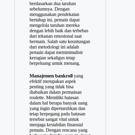
berdasarkan dua taruhan
sebelumnya. Dengan
menggunakan pendekatan
bertahap ini, pemain dapat
mengelola taruhan mereka
dengan lebih baik dan terbebas
dari tekanan emosional saat
bermain. Salah satu keuntungan
dari metodologi ini adalah
pemain dapat meminimalisir
kerugian sekaligus tetap
berpeluang untuk menang.
Manajemen bankroll
yang
efektif merupakan aspek
penting yang tidak bisa
diabaikan dalam permainan
roulette. Memiliki batasan
dalam hal berapa banyak uang
yang ingin dipertaruhkan dan
tetap berpegang pada batasan
tersebut sangat vital untuk
menjaga kestabilan finansial
pemain. Dengan rencana yang