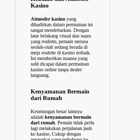
Kasino
Atmosfer kasino
yang
dihadirkan dalam permainan ini
sangat mendebarkan. Dengan
latar belakang visual dan suara
yang realistis, pemain merasa
seolah-olah sedang berada di
meja roulette di kasino terbaik.
Ini memberikan nuansa yang
sulit dicapai dalam permainan
kasino online tanpa dealer
langsung.
Kenyamanan Bermain
dari Rumah
Keuntungan besar lainnya
adalah
kenyamanan bermain
dari rumah
. Pemain tidak perlu
lagi melakukan perjalanan jauh
ke kasino. Cukup dengan
perangkat yang terhubung ke