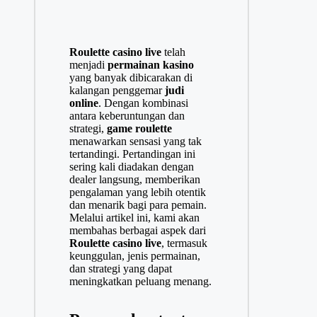
t
e
d
Roulette casino live
telah
b
menjadi
permainan kasino
y
yang banyak dibicarakan di
kalangan penggemar
judi
online
. Dengan kombinasi
antara keberuntungan dan
strategi,
game roulette
menawarkan sensasi yang tak
tertandingi. Pertandingan ini
sering kali diadakan dengan
dealer langsung, memberikan
pengalaman yang lebih otentik
dan menarik bagi para pemain.
Melalui artikel ini, kami akan
membahas berbagai aspek dari
Roulette casino live
, termasuk
keunggulan, jenis permainan,
dan strategi yang dapat
meningkatkan peluang menang.