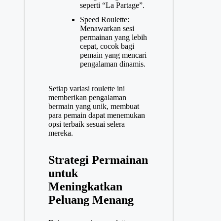
seperti “La Partage”.
Speed Roulette:
Menawarkan sesi
permainan yang lebih
cepat, cocok bagi
pemain yang mencari
pengalaman dinamis.
Setiap variasi roulette ini
memberikan pengalaman
bermain yang unik, membuat
para pemain dapat menemukan
opsi terbaik sesuai selera
mereka.
Strategi Permainan
untuk
Meningkatkan
Peluang Menang