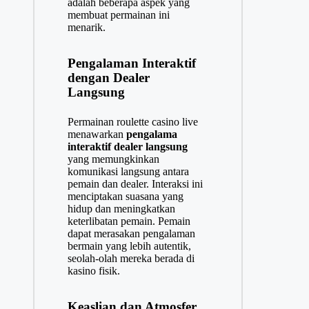
adalah beberapa aspek yang
membuat permainan ini
menarik.
Pengalaman Interaktif
dengan Dealer
Langsung
Permainan roulette casino live
menawarkan
pengalama
interaktif dealer langsung
yang memungkinkan
komunikasi langsung antara
pemain dan dealer. Interaksi ini
menciptakan suasana yang
hidup dan meningkatkan
keterlibatan pemain. Pemain
dapat merasakan pengalaman
bermain yang lebih autentik,
seolah-olah mereka berada di
kasino fisik.
Keaslian dan Atmosfer