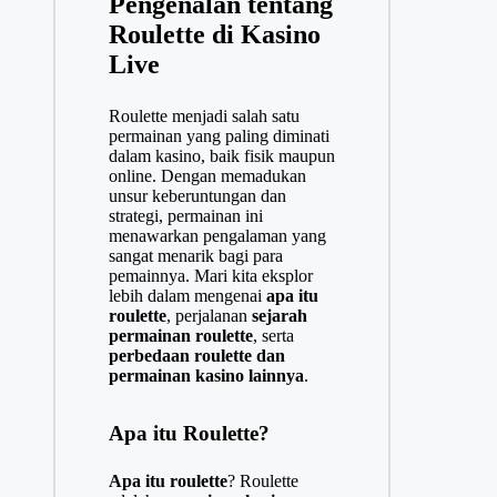
Pengenalan tentang
Roulette di Kasino
Live
Roulette menjadi salah satu
permainan yang paling diminati
dalam kasino, baik fisik maupun
online. Dengan memadukan
unsur keberuntungan dan
strategi, permainan ini
menawarkan pengalaman yang
sangat menarik bagi para
pemainnya. Mari kita eksplor
lebih dalam mengenai
apa itu
roulette
, perjalanan
sejarah
permainan roulette
, serta
perbedaan roulette dan
permainan kasino lainnya
.
Apa itu Roulette?
Apa itu roulette
? Roulette