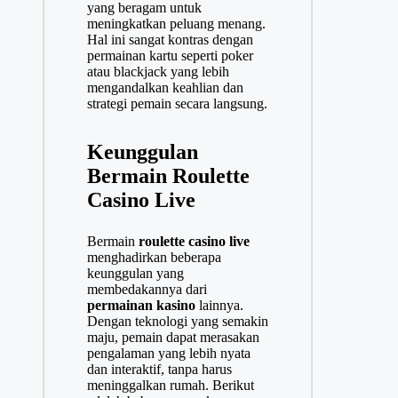
yang beragam untuk
meningkatkan peluang menang.
Hal ini sangat kontras dengan
permainan kartu seperti poker
atau blackjack yang lebih
mengandalkan keahlian dan
strategi pemain secara langsung.
Keunggulan
Bermain Roulette
Casino Live
Bermain
roulette casino live
menghadirkan beberapa
keunggulan yang
membedakannya dari
permainan kasino
lainnya.
Dengan teknologi yang semakin
maju, pemain dapat merasakan
pengalaman yang lebih nyata
dan interaktif, tanpa harus
meninggalkan rumah. Berikut