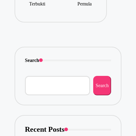
a
Terbukti
Pemula
v
i
g
a
t
i
o
Search
n
Search
Recent Posts