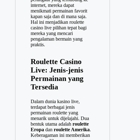
internet, mereka dapat
menikmati permainan favorit
kapan saja dan di mana saja.
Hal ini menjadikan roulette
casino live pilihan tepat bagi
mereka yang mencari
pengalaman bermain yang
praktis.
Roulette Casino
Live: Jenis-jenis
Permainan yang
Tersedia
Dalam dunia kasino live,
terdapat berbagai jenis
permainan roulette yang
menarik untuk dijelajahi. Dua
bentuk utama adalah
roulette
Eropa
dan
roulette Amerika
.
Keberagaman ini memberikan