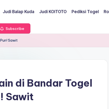
Judi Balap Kuda
Judi KOITOTO
Pediksi Togel
Ro
Subscribe
 Pun! Sawit
in di Bandar Togel
n! Sawit