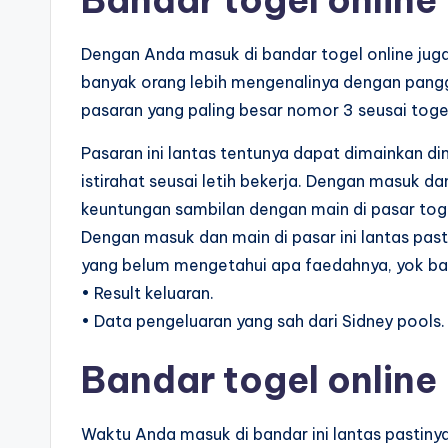
Bandar togel online
Dengan Anda masuk di bandar togel online jug
banyak orang lebih mengenalinya dengan panggil
pasaran yang paling besar nomor 3 seusai toge
Pasaran ini lantas tentunya dapat dimainkan di
istirahat seusai letih bekerja. Dengan masuk da
keuntungan sambilan dengan main di pasar toge
Dengan masuk dan main di pasar ini lantas pas
yang belum mengetahui apa faedahnya, yok bac
• Result keluaran.
• Data pengeluaran yang sah dari Sidney pools.
Bandar togel online
Waktu Anda masuk di bandar ini lantas pastiny