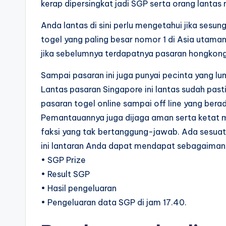
kerap dipersingkat jadi SGP serta orang lantas
Anda lantas di sini perlu mengetahui jika sesu
togel yang paling besar nomor 1 di Asia utam
jika sebelumnya terdapatnya pasaran hongkong, 
Sampai pasaran ini juga punyai pecinta yang lu
Lantas pasaran Singapore ini lantas sudah pas
pasaran togel online sampai off line yang bera
Pemantauannya juga dijaga aman serta ketat ma
faksi yang tak bertanggung-jawab. Ada sesuat
ini lantaran Anda dapat mendapat sebagaimana
• SGP Prize
• Result SGP
• Hasil pengeluaran
• Pengeluaran data SGP di jam 17.40.