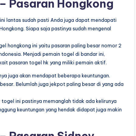
e – Pasaran Hongkong
ni lantas sudah pasti Anda juga dapat mendapati
 Hongkong. Siapa saja pastinya sudah mengenal
el hongkong ini yaitu pasaran paling besar nomor 2
ndonesia. Menjadi pemain togel di bandar ini,
kait pasaran togel hk yang miliki pemain aktif.
ya juga akan mendapat beberapa keuntungan.
t besar. Belumlah juga jekpot paling besar di yang ada
togel ini pastinya memanglah tidak ada kelirunya
tanggung keuntungan yang hendak didapat juga makin