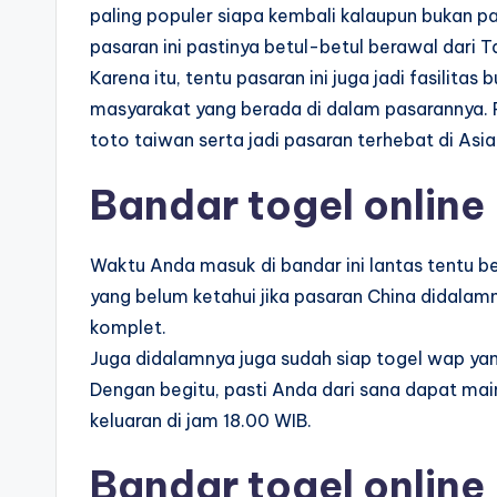
paling populer siapa kembali kalaupun bukan p
pasaran ini pastinya betul-betul berawal dari T
Karena itu, tentu pasaran ini juga jadi fasilit
masyarakat yang berada di dalam pasarannya. P
toto taiwan serta jadi pasaran terhebat di Asia
Bandar togel online
Waktu Anda masuk di bandar ini lantas tentu 
yang belum ketahui jika pasaran China didala
komplet.
Juga didalamnya juga sudah siap togel wap yan
Dengan begitu, pasti Anda dari sana dapat mai
keluaran di jam 18.00 WIB.
Bandar togel online