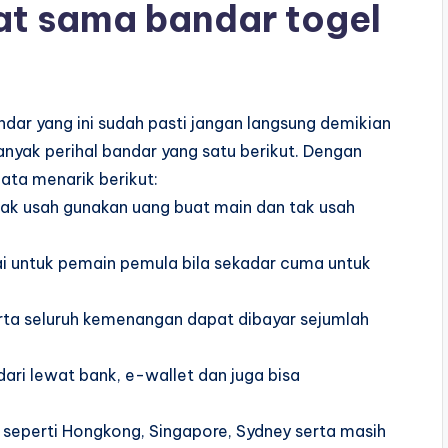
at sama bandar togel
ar yang ini sudah pasti jangan langsung demikian
 banyak perihal bandar yang satu berikut. Dengan
ata menarik berikut:
ak usah gunakan uang buat main dan tak usah
ai untuk pemain pemula bila sekadar cuma untuk
serta seluruh kemenangan dapat dibayar sejumlah
ari lewat bank, e-wallet dan juga bisa
a seperti Hongkong, Singapore, Sydney serta masih