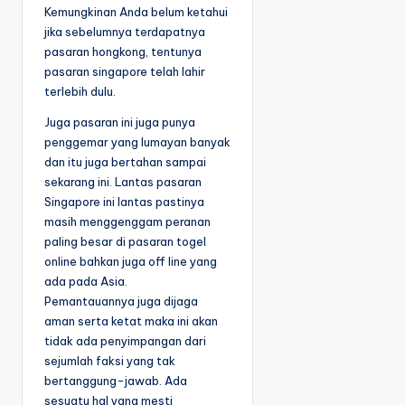
Kemungkinan Anda belum ketahui
jika sebelumnya terdapatnya
pasaran hongkong, tentunya
pasaran singapore telah lahir
terlebih dulu.
Juga pasaran ini juga punya
penggemar yang lumayan banyak
dan itu juga bertahan sampai
sekarang ini. Lantas pasaran
Singapore ini lantas pastinya
masih menggenggam peranan
paling besar di pasaran togel
online bahkan juga off line yang
ada pada Asia.
Pemantauannya juga dijaga
aman serta ketat maka ini akan
tidak ada penyimpangan dari
sejumlah faksi yang tak
bertanggung-jawab. Ada
sesuatu hal yang mesti