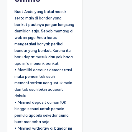
Buat Anda yang bakal masuk
serta main di bandar yang
berikut pastinya jangan langsung
demikian saja. Sebab memang di
web ini juga Anda harus
mengetahui banyak perihal
bandar yang berikut. Karena itu,
baru dapat masuk dan yok baca
apa info menarik berikut:
• Memiliki account demonstrasi
maka pemain tak usah
memanfaatkan uang untuk main
dan tak usah bikin account
dahulu.
• Minimal deposit cuman 10K
hingga sesuai untuk pemain
pemula apabila sekedar cuma
buat mencoba saja.
• Minimal withdraw di bandar ini