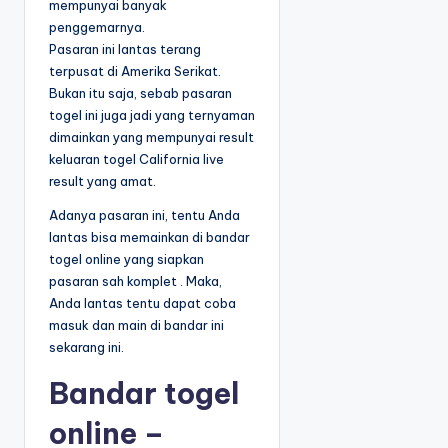
mempunyai banyak
penggemarnya.
Pasaran ini lantas terang
terpusat di Amerika Serikat.
Bukan itu saja, sebab pasaran
togel ini juga jadi yang ternyaman
dimainkan yang mempunyai result
keluaran togel California live
result yang amat.
Adanya pasaran ini, tentu Anda
lantas bisa memainkan di bandar
togel online yang siapkan
pasaran sah komplet . Maka,
Anda lantas tentu dapat coba
masuk dan main di bandar ini
sekarang ini.
Bandar togel
online –