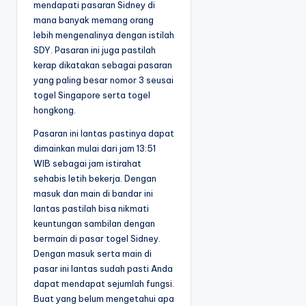
mendapati pasaran Sidney di
mana banyak memang orang
lebih mengenalinya dengan istilah
SDY. Pasaran ini juga pastilah
kerap dikatakan sebagai pasaran
yang paling besar nomor 3 seusai
togel Singapore serta togel
hongkong.
Pasaran ini lantas pastinya dapat
dimainkan mulai dari jam 13:51
WIB sebagai jam istirahat
sehabis letih bekerja. Dengan
masuk dan main di bandar ini
lantas pastilah bisa nikmati
keuntungan sambilan dengan
bermain di pasar togel Sidney.
Dengan masuk serta main di
pasar ini lantas sudah pasti Anda
dapat mendapat sejumlah fungsi.
Buat yang belum mengetahui apa