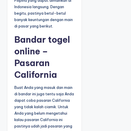
Filipina yang dapat dimainkan di
Indonesia langsung. Dengan
begitu, pastinya betul-betul
banyak keuntungan dengan main
di pasar yang berikut.
Bandar togel
online –
Pasaran
California
Buat Anda yang masuk dan main
di bandar ini juga tentu saja Anda
dapat coba pasaran California
yang tidak kalah ciamik. Untuk
Anda yang belum mengetahui
kalau pasaran California ini
pastinya udah jadi pasaran yang