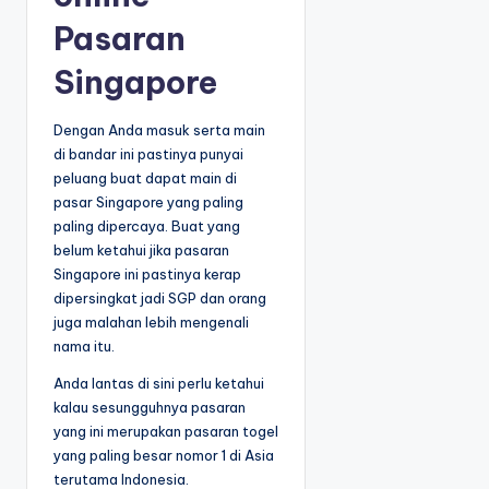
Pasaran
Singapore
Dengan Anda masuk serta main
di bandar ini pastinya punyai
peluang buat dapat main di
pasar Singapore yang paling
paling dipercaya. Buat yang
belum ketahui jika pasaran
Singapore ini pastinya kerap
dipersingkat jadi SGP dan orang
juga malahan lebih mengenali
nama itu.
Anda lantas di sini perlu ketahui
kalau sesungguhnya pasaran
yang ini merupakan pasaran togel
yang paling besar nomor 1 di Asia
terutama Indonesia.