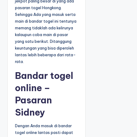
jekpot paling besar di yang ada
pasaran togel Hongkong.
Sehingga Ada yang masuk serta
main di bandar togel ini tentunya
memang tidaklah ada kelirunya
kalaupun coba main di pasar
yang satu berikut. Ditanggung
keuntungan yang bisa diperoleh
lantas lebih beberapa dari rata-
rata.
Bandar togel
online –
Pasaran
Sidney
Dengan Anda masuk di bandar
togel online lantas pasti dapat