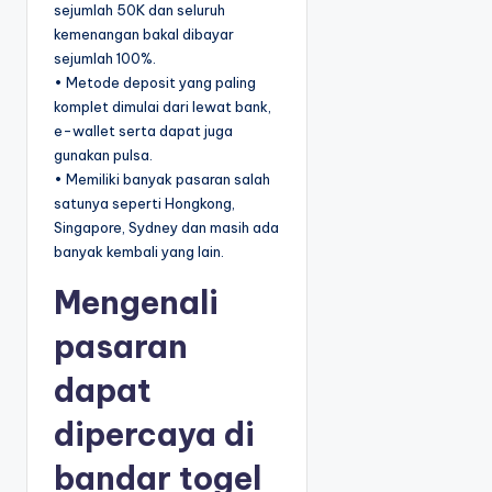
sejumlah 50K dan seluruh
kemenangan bakal dibayar
sejumlah 100%.
• Metode deposit yang paling
komplet dimulai dari lewat bank,
e-wallet serta dapat juga
gunakan pulsa.
• Memiliki banyak pasaran salah
satunya seperti Hongkong,
Singapore, Sydney dan masih ada
banyak kembali yang lain.
Mengenali
pasaran
dapat
dipercaya di
bandar togel