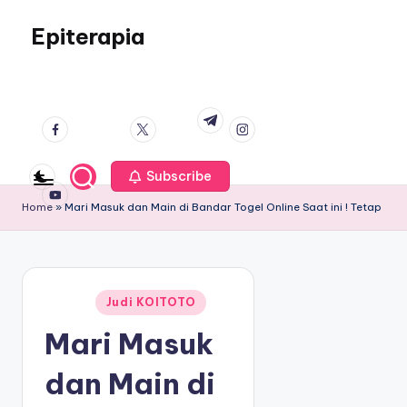
S
k
Epiterapia
i
R
p
a
facebook.co
twitter.co
instagram.co
t
t.me
h
m
m
m
o
a
c
s
youtube.co
o
i
m
Subscribe
n
a
t
Home
»
Mari Masuk dan Main di Bandar Togel Online Saat ini ! Tetap
S
e
u
n
k
t
s
e
Judi KOITOTO
Posted in
s
Mari Masuk
d
a
dan Main di
l
a