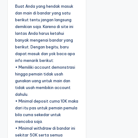
Buat Anda yang hendak masuk
dan main di bandar yang satu
berikut tentu jangan langsung
demikian saja. Karena di site ini
lantas Anda harus ketahui
banyak mengenai bandar yang
berikut. Dengan begitu, baru
dapat masuk dan yok baca apa
info menarik berikut:
• Memiliki account demonstrasi
hingga pemain tidak usah
gunakan uang untuk main dan
tidak usah membikin account
dahulu.
• Minimal deposit cuma 10K maka
dari itu pas untuk pemain pemula
bila cuma sekedar untuk
mencoba saja.
• Minimal withdraw di bandar ini
sekitar 50K serta semua