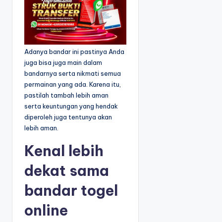
e
Adanya bandar ini pastinya Anda
juga bisa juga main dalam
bandarnya serta nikmati semua
permainan yang ada. Karena itu,
pastilah tambah lebih aman
serta keuntungan yang hendak
diperoleh juga tentunya akan
lebih aman.
Kenal lebih
dekat sama
bandar togel
online