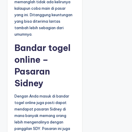
memanglah tidak ada kelirunya
kalaupun coba main di pasar
yang ini. Ditanggung keuntungan
yang bisa diterima lantas
tambah lebih sebagian dari
umumnya.
Bandar togel
online –
Pasaran
Sidney
Dengan Anda masuk di bandar
togel online juga pasti dapat
mendapat pasaran Sidney di
mana banyak memang orang
lebih mengenalinya dengan
panggilan SDY. Pasaran ini juga