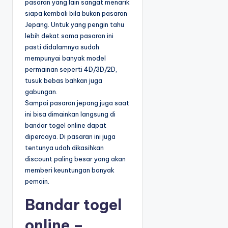
pasaran yang lain sangat menarik
siapa kembali bila bukan pasaran
Jepang. Untuk yang pengin tahu
lebih dekat sama pasaran ini
pasti didalamnya sudah
mempunyai banyak model
permainan seperti 4D/3D/2D,
tusuk bebas bahkan juga
gabungan.
Sampai pasaran jepang juga saat
ini bisa dimainkan langsung di
bandar togel online dapat
dipercaya. Di pasaran ini juga
tentunya udah dikasihkan
discount paling besar yang akan
memberi keuntungan banyak
pemain.
Bandar togel
online –