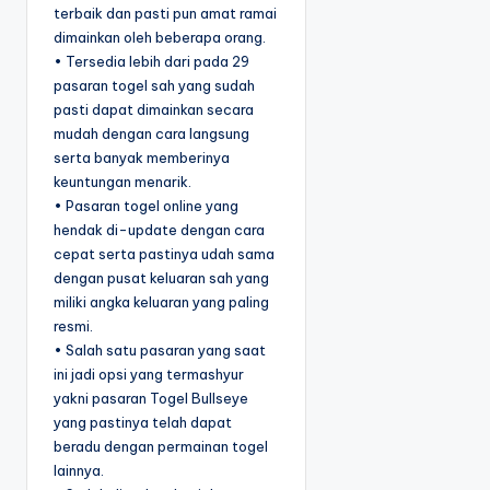
terbaik dan pasti pun amat ramai
dimainkan oleh beberapa orang.
• Tersedia lebih dari pada 29
pasaran togel sah yang sudah
pasti dapat dimainkan secara
mudah dengan cara langsung
serta banyak memberinya
keuntungan menarik.
• Pasaran togel online yang
hendak di-update dengan cara
cepat serta pastinya udah sama
dengan pusat keluaran sah yang
miliki angka keluaran yang paling
resmi.
• Salah satu pasaran yang saat
ini jadi opsi yang termashyur
yakni pasaran Togel Bullseye
yang pastinya telah dapat
beradu dengan permainan togel
lainnya.