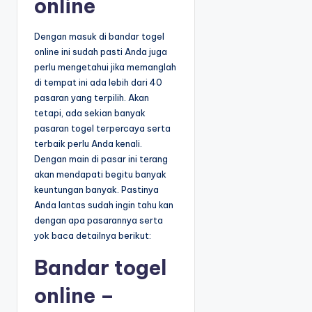
online
Dengan masuk di bandar togel
online ini sudah pasti Anda juga
perlu mengetahui jika memanglah
di tempat ini ada lebih dari 40
pasaran yang terpilih. Akan
tetapi, ada sekian banyak
pasaran togel terpercaya serta
terbaik perlu Anda kenali.
Dengan main di pasar ini terang
akan mendapati begitu banyak
keuntungan banyak. Pastinya
Anda lantas sudah ingin tahu kan
dengan apa pasarannya serta
yok baca detailnya berikut:
Bandar togel
online –