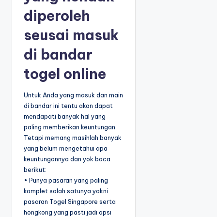
diperoleh
seusai masuk
di bandar
togel online
Untuk Anda yang masuk dan main
di bandar ini tentu akan dapat
mendapati banyak hal yang
paling memberikan keuntungan.
Tetapi memang masihlah banyak
yang belum mengetahui apa
keuntungannya dan yok baca
berikut:
• Punya pasaran yang paling
komplet salah satunya yakni
pasaran Togel Singapore serta
hongkong yang pasti jadi opsi