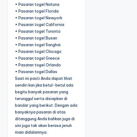
• Pasaran togel Natuna
• Pasaran togel Florida
• Pasaran togel Newyork
• Pasaran togel California
• Pasaran togel Toronto
• Pasaran togel Busan
• Pasaran togel Sanghai
• Pasaran togel Chicago
• Pasaran togel Greece
• Pasaran togel Orlando
• Pasaran togel Dallas
Saat ini pasti Anda dapat lihat
sendiri kan jika betul-betul ada
begitu banyak pasaran yang
terunggul serta disiapkan di
bandar yang berikut. Dengan ada
banyaknya pasaran di atas
ditanggung Anda bahkan juga di
sini juga tak akan berasa jenuh
main didalamnya.